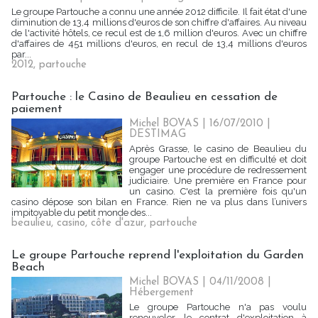
Le groupe Partouche a connu une année 2012 difficile. Il fait état d'une
diminution de 13,4 millions d'euros de son chiffre d'affaires. Au niveau
de l'activité hôtels, ce recul est de 1,6 million d'euros. Avec un chiffre
d'affaires de 451 millions d'euros, en recul de 13,4 millions d'euros
par...
2012
,
partouche
Partouche : le Casino de Beaulieu en cessation de
paiement
Michel BOVAS | 16/07/2010
|
DESTIMAG
Après Grasse, le casino de Beaulieu du
groupe Partouche est en difficulté et doit
engager une procédure de redressement
judiciaire. Une première en France pour
un casino. C'est la première fois qu'un
casino dépose son bilan en France. Rien ne va plus dans l’univers
impitoyable du petit monde des...
beaulieu
,
casino
,
côte d'azur
,
partouche
Le groupe Partouche reprend l'exploitation du Garden
Beach
Michel BOVAS | 04/11/2008
|
Hébergement
Le groupe Partouche n'a pas voulu
renouveler le contrat d'exploitation à