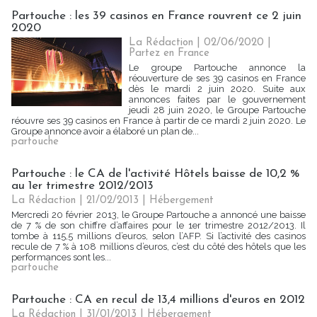
Partouche : les 39 casinos en France rouvrent ce 2 juin
2020
La Rédaction
| 02/06/2020
|
Partez en France
Le groupe Partouche annonce la
réouverture de ses 39 casinos en France
dès le mardi 2 juin 2020. Suite aux
annonces faites par le gouvernement
jeudi 28 juin 2020, le Groupe Partouche
réouvre ses 39 casinos en France à partir de ce mardi 2 juin 2020. Le
Groupe annonce avoir a élaboré un plan de...
partouche
Partouche : le CA de l'activité Hôtels baisse de 10,2 %
au 1er trimestre 2012/2013
La Rédaction
| 21/02/2013
|
Hébergement
Mercredi 20 février 2013, le Groupe Partouche a annoncé une baisse
de 7 % de son chiffre d’affaires pour le 1er trimestre 2012/2013. Il
tombe à 115,5 millions d’euros, selon l’AFP. Si l’activité des casinos
recule de 7 % à 108 millions d’euros, c’est du côté des hôtels que les
performances sont les...
partouche
Partouche : CA en recul de 13,4 millions d'euros en 2012
La Rédaction
| 31/01/2013
|
Hébergement