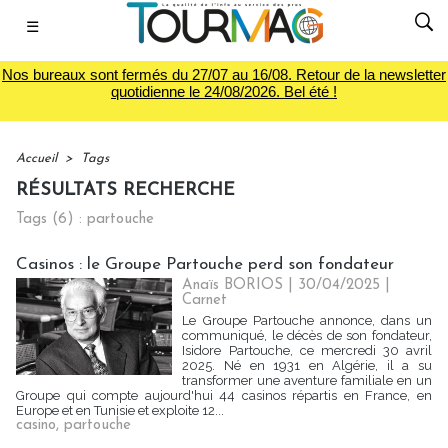
☰
Nos bureaux sont fermés du 27/07 au 16/08. Retour de la newsletter
quotidienne le 24/08/2026. Bel été !
Accueil
>
Tags
RÉSULTATS RECHERCHE
Tags (6) : partouche
Casinos : le Groupe Partouche perd son fondateur
Anaïs BORIOS
| 30/04/2025
|
Carnet
Le Groupe Partouche annonce, dans un
communiqué, le décès de son fondateur,
Isidore Partouche, ce mercredi 30 avril
2025. Né en 1931 en Algérie, il a su
transformer une aventure familiale en un
Groupe qui compte aujourd'hui 44 casinos répartis en France, en
Europe et en Tunisie et exploite 12...
casino
,
partouche