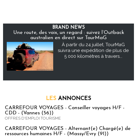
BRAND NEWS
Une route, des voix, un regard : suivez l’Outback
australien en direct sur TourMaG
À partir du 24 juillet, TourMaG
suivra une expédition de plus de
5 000 kilomètres à travers...
LES
ANNONCES
CARREFOUR VOYAGES - Conseiller voyages H/F -
CDD - (Vannes (56))
OFFRES D'EMPLOI TOURISME
CARREFOUR VOYAGES - Alternant(e) Chargé(e) de
ressources humaines H/F - (Massy/Evry (91))