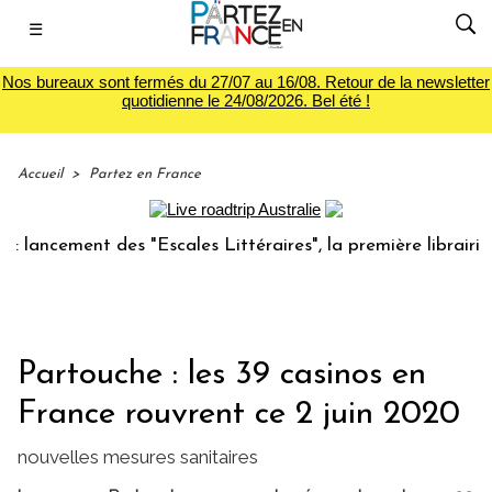
☰
Nos bureaux sont fermés du 27/07 au 16/08. Retour de la newsletter
quotidienne le 24/08/2026. Bel été !
Accueil
>
Partez en France
ncement des "Escales Littéraires", la première librairie du 
Partouche : les 39 casinos en
France rouvrent ce 2 juin 2020
nouvelles mesures sanitaires