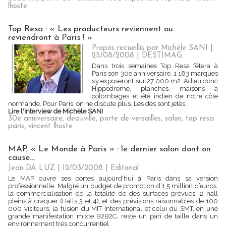
lhoste
Top Resa : « Les producteurs reviennent ou
reviendront à Paris ! »
Propos recueillis par Michèle SANI |
25/08/2008
|
DESTIMAG
Dans trois semaines Top Resa fêtera à
Paris son 30e anniversaire. 1 183 marques
s’y exposeront sur 27 000 m2. Adieu donc
Hippodrome, planches, maisons à
colombages et été indien de notre côte
normande. Pour Paris, on ne discute plus. Les dés sont jetés…
Lire l'interview de Michèle SANI
30e anniversaire
,
deauville
,
porte de versailles
,
salon
,
top resa
paris
,
vincent lhoste
MAP, « Le Monde à Paris » : le dernier salon dont on
cause...
Jean DA LUZ | 12/03/2008
|
Editorial
Le MAP ouvre ses portes aujourd'hui à Paris dans sa version
professionnelle. Malgré un budget de promotion d’1,5 million d’euros,
la commercialisation de la totalité de des surfaces prévues, 2 hall
pleins à craquer (Halls 3 et 4), et des prévisions raisonnables de 100
000 visiteurs, la fusion du MIT International et celui du SMT, en une
grande manifestation mixte B2B2C, reste un pari de taille dans un
environnement très concurrentiel.