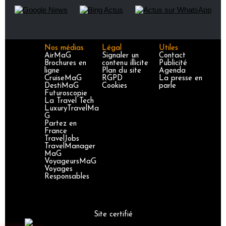
Nos médias
Légal
Utiles
AirMaG
Signaler un
Contact
Brochures en
contenu illicite
Publicité
ligne
Plan du site
Agenda
CruiseMaG
RGPD
La presse en
DestiMaG
Cookies
parle
Futuroscopie
La Travel Tech
LuxuryTravelMa
G
Partez en
France
TravelJobs
TravelManager
MaG
VoyageursMaG
Voyages
Responsables
Site certifié