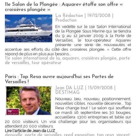
11e Salon de la Plongée : Aquarev étoffe son offre «
croisières plongée »
La Rédaction
| 19/12/2008
|
Production
En vedette sur le 11e Salon International
de la Plongée Sous Marine qui se tiendra
du 9 au 12 janvier 2009 à la Porte de
Versailles, le tour-opérateur Aquarev
présente une série de nouveautés et
accentue ses efforts du côté des croisières plongée. « Cette offre
répond de plus en plus aux besoins...
11e salon international de la
,
aquarev
,
croisières plongée
,
porte
de versailles
,
tour opérateur
Paris : Top Resa ouvre aujourd'hui ses Portes de
Versailles !
Jean DA LUZ | 15/09/2008
|
DESTIMAG
Nouveau lieu, nouveau positionnement,
nouvelles cibles, nouvelle décennie... Top
Resa change tout ! Le salon qui soufflera
ce mardi 16 septembre ses 30 bougies,
accueillera 1300 entreprises et table sur
20 000 visiteurs. Un vrai challenge pour les organisateurs qui
attendent 20 000 visiteurs.
Lire l'article de Jean da LUZ
deauville
,
porte de versailles
,
reed exposition
,
top resa
,
vincent