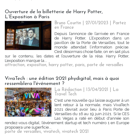
Ouverture de la billetterie de Harry Potter,
L’Exposition à Paris
Bruno Courtin
| 27/01/2023
|
Partez
en France
Depuis l’annonce de l’arrivée en France
de Harry Potter, L’Exposition dans un
pavillon de la Porte de Versailles, tout le
monde attendait l’information précise.
C’est désormais chose faite, on en sait plus
sur le contenu, les dates et l’ouverture de la résa. Harry Potter,
L’exposition marque la...
attraction
,
exposition
,
harry potter
,
paris
,
porte de versailles
VivaTech : une édition 2021 phydigital, mais à quoi
ressemblera l'événement ?
La Rédaction
| 13/04/2021
|
La
Travel Tech
C'est une nouvelle qui laisse augurer à un
lent retour à la normale, mais VivaTech
2021 devrait avoir lieu à Paris Porte de
Versailles du 16 au 19 juin 2021. Si le CES
Las Vegas a raté en début d'année son
rendez-vous digital, l’événement startup et tech numéro 1 en Europe
proposera une superficie...
porte de versailles
,
vivatech
,
vivatech 2021