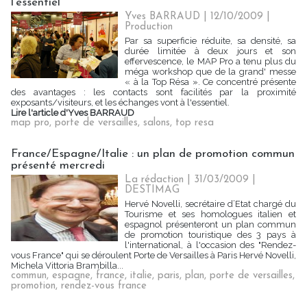
l'essentiel
Yves BARRAUD | 12/10/2009
|
Production
Par sa superficie réduite, sa densité, sa
durée limitée à deux jours et son
effervescence, le MAP Pro a tenu plus du
méga workshop que de la grand' messe
« à la Top Résa ». Ce concentré présente
des avantages : les contacts sont facilités par la proximité
exposants/visiteurs, et les échanges vont à l'essentiel.
Lire l'article d'Yves BARRAUD
map pro
,
porte de versailles
,
salons
,
top resa
France/Espagne/Italie : un plan de promotion commun
présenté mercredi
La rédaction | 31/03/2009
|
DESTIMAG
Hervé Novelli, secrétaire d’Etat chargé du
Tourisme et ses homologues italien et
espagnol présenteront un plan commun
de promotion touristique des 3 pays à
l'international, à l'occasion des "Rendez-
vous France" qui se déroulent Porte de Versailles à Paris Hervé Novelli,
Michela Vittoria Brambilla...
commun
,
espagne
,
france
,
italie
,
paris
,
plan
,
porte de versailles
,
promotion
,
rendez-vous france