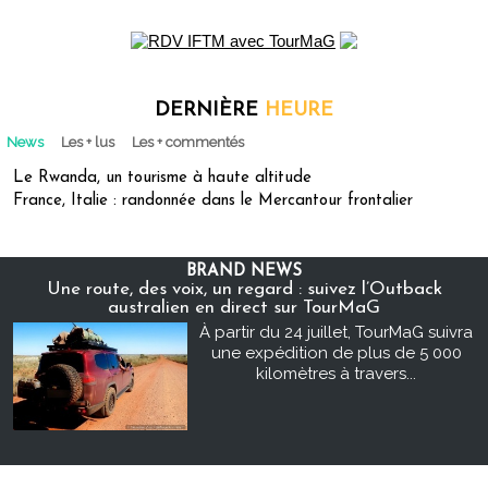
DERNIÈRE
HEURE
News
Les + lus
Les + commentés
Le Rwanda, un tourisme à haute altitude
France, Italie : randonnée dans le Mercantour frontalier
BRAND NEWS
Une route, des voix, un regard : suivez l’Outback
australien en direct sur TourMaG
À partir du 24 juillet, TourMaG suivra
une expédition de plus de 5 000
kilomètres à travers...