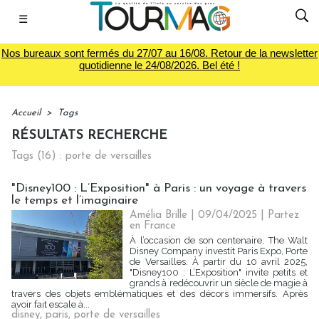
☰
Nos bureaux sont fermés du 27/07 au 16/08. Retour de la newsletter
quotidienne le 24/08/2026. Bel été !
Accueil
>
Tags
RÉSULTATS RECHERCHE
Tags (16) : porte de versailles
"Disney100 : L’Exposition" à Paris : un voyage à travers
le temps et l’imaginaire
Amélia Brille
| 09/04/2025
|
Partez
en France
À l’occasion de son centenaire, The Walt
Disney Company investit Paris Expo, Porte
de Versailles. À partir du 10 avril 2025,
"Disney100 : L’Exposition" invite petits et
grands à redécouvrir un siècle de magie à
travers des objets emblématiques et des décors immersifs. Après
avoir fait escale à...
disney
,
paris
,
porte de versailles