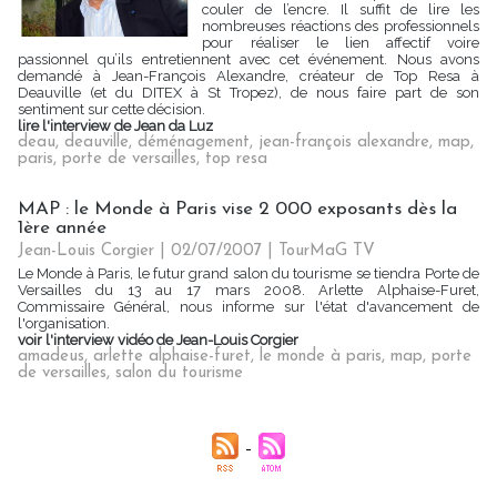
couler de l’encre. Il suffit de lire les
nombreuses réactions des professionnels
pour réaliser le lien affectif voire
passionnel qu’ils entretiennent avec cet événement. Nous avons
demandé à Jean-François Alexandre, créateur de Top Resa à
Deauville (et du DITEX à St Tropez), de nous faire part de son
sentiment sur cette décision.
lire l'interview de Jean da Luz
deau
,
deauville
,
déménagement
,
jean-françois alexandre
,
map
,
paris
,
porte de versailles
,
top resa
MAP : le Monde à Paris vise 2 000 exposants dès la
1ère année
Jean-Louis Corgier | 02/07/2007
|
TourMaG TV
Le Monde à Paris, le futur grand salon du tourisme se tiendra Porte de
Versailles du 13 au 17 mars 2008. Arlette Alphaise-Furet,
Commissaire Général, nous informe sur l'état d'avancement de
l'organisation.
voir l'interview vidéo de Jean-Louis Corgier
amadeus
,
arlette alphaise-furet
,
le monde à paris
,
map
,
porte
de versailles
,
salon du tourisme