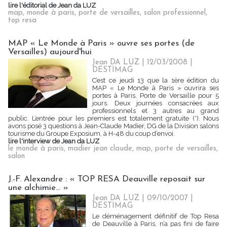
lire l'éditorial de Jean da LUZ
map
,
monde à paris
,
porte de versailles
,
salon professionnel
,
top resa
MAP « Le Monde à Paris » ouvre ses portes (de
Versailles) aujourd'hui
Jean DA LUZ | 12/03/2008
|
DESTIMAG
C’est ce jeudi 13 que la 1ère édition du
MAP « Le Monde à Paris » ouvrira ses
portes à Paris, Porte de Versaille pour 5
jours. Deux journées consacrées aux
professionnels et 3 autres au grand
public. L’entrée pour les premiers est totalement gratuite (*). Nous
avons posé 3 questions à Jean-Claude Madier, DG de la Division salons
tourisme du Groupe Exposium, à H-48 du coup d’envoi.
lire l'interview de Jean da LUZ
le monde à paris
,
madier jean claude
,
map
,
porte de versailles
,
salon
J.-F. Alexandre : « TOP RESA Deauville reposait sur
une alchimie… »
Jean DA LUZ | 09/10/2007
|
DESTIMAG
Le déménagement définitif de Top Resa
de Deauville à Paris, n’a pas fini de faire