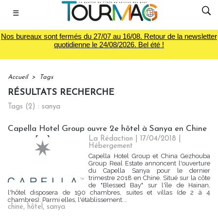
☰
Nos bureaux sont fermés du 27/07 au 16/08. Retour de la newsletter
quotidienne le 24/08/2026. Bel été !
Accueil
>
Tags
RÉSULTATS RECHERCHE
Tags (2) : sanya
Capella Hotel Group ouvre 2e hôtel à Sanya en Chine
La Rédaction
| 17/04/2018
|
Hébergement
Capella Hotel Group et China Gezhouba
Group Real Estate annoncent l'ouverture
du Capella Sanya pour le dernier
trimestre 2018 en Chine. Situé sur la côte
de "Blessed Bay" sur l'île de Hainan,
l'hôtel disposera de 190 chambres, suites et villas (de 2 à 4
chambres). Parmi elles, l'établissement...
chine
,
hôtel
,
sanya