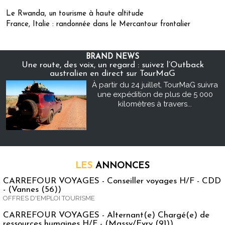
Le Rwanda, un tourisme à haute altitude
France, Italie : randonnée dans le Mercantour frontalier
BRAND NEWS
Une route, des voix, un regard : suivez l’Outback
australien en direct sur TourMaG
À partir du 24 juillet, TourMaG suivra
une expédition de plus de 5 000
kilomètres à travers...
LES
ANNONCES
CARREFOUR VOYAGES - Conseiller voyages H/F - CDD
- (Vannes (56))
OFFRES D'EMPLOI TOURISME
CARREFOUR VOYAGES - Alternant(e) Chargé(e) de
ressources humaines H/F - (Massy/Evry (91))