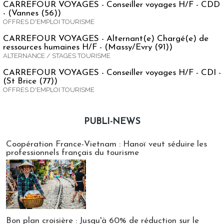
CARREFOUR VOYAGES - Conseiller voyages H/F - CDD
- (Vannes (56))
OFFRES D'EMPLOI TOURISME
CARREFOUR VOYAGES - Alternant(e) Chargé(e) de
ressources humaines H/F - (Massy/Evry (91))
ALTERNANCE / STAGES TOURISME
CARREFOUR VOYAGES - Conseiller voyages H/F - CDI -
(St Brice (77))
OFFRES D'EMPLOI TOURISME
PUBLI-NEWS
Publi-news
Coopération France-Vietnam : Hanoï veut séduire les
professionnels français du tourisme
Bon plan croisière : Jusqu'à 60% de réduction sur le