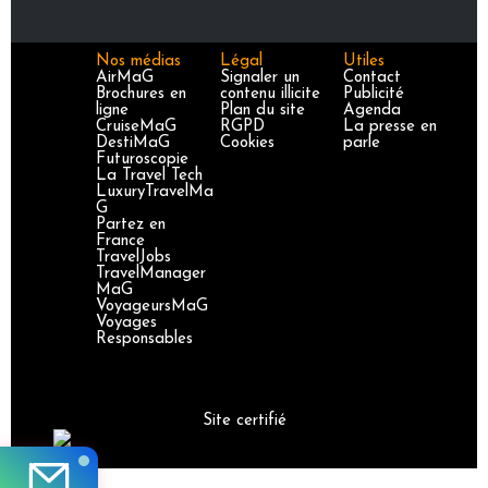
Nos médias
Légal
Utiles
AirMaG
Signaler un
Contact
Brochures en
contenu illicite
Publicité
ligne
Plan du site
Agenda
CruiseMaG
RGPD
La presse en
DestiMaG
Cookies
parle
Futuroscopie
La Travel Tech
LuxuryTravelMa
G
Partez en
France
TravelJobs
TravelManager
MaG
VoyageursMaG
Voyages
Responsables
Site certifié