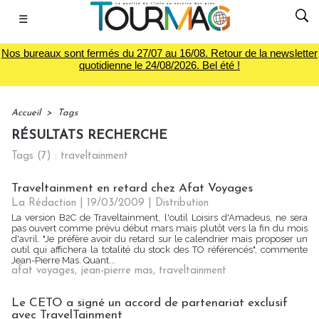
☰
Nos bureaux sont fermés du 27/07 au 16/08. Retour de la newsletter
quotidienne le 24/08/2026. Bel été !
Accueil
>
Tags
RÉSULTATS RECHERCHE
Tags (7) : traveltainment
Traveltainment en retard chez Afat Voyages
La Rédaction
| 19/03/2009
|
Distribution
La version B2C de Traveltainment, l'outil Loisirs d'Amadeus, ne sera
pas ouvert comme prévu début mars mais plutôt vers la fin du mois
d'avril. "Je préfère avoir du retard sur le calendrier mais proposer un
outil qui affichera la totalité du stock des TO référencés", commente
Jean-Pierre Mas. Quant...
afat voyages
,
jean-pierre mas
,
traveltainment
Le CETO a signé un accord de partenariat exclusif
avec TravelTainment