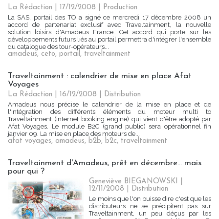
La Rédaction
| 17/12/2008
|
Production
La SAS, portail des TO a signé ce mercredi 17 décembre 2008 un
accord de partenariat exclusif avec Traveltainment, la nouvelle
solution loisirs d'Amadeus France. Cet accord qui porte sur les
développements futurs liés au portail permettra d'intégrer l'ensemble
du catalogue des tour-opérateurs...
amadeus
,
ceto
,
portail
,
traveltainment
Traveltainment : calendrier de mise en place Afat
Voyages
La Rédaction
| 16/12/2008
|
Distribution
Amadeus nous précise le calendrier de la mise en place et de
l'intégration des différents éléments du moteur multi to
Traveltainment (internet booking engine) qui vient d'être adopté par
Afat Voyages. Le module B2C (grand public) sera opérationnel fin
janvier 09. La mise en place des moteurs de...
afat voyages
,
amadeus
,
b2b
,
b2c
,
traveltainment
Traveltainment d'Amadeus, prêt en décembre... mais
pour qui ?
Geneviève BIEGANOWSKI |
12/11/2008
|
Distribution
Le moins que l'on puisse dire c'est que les
distributeurs ne se précipitent pas sur
Traveltainment, un peu déçus par les