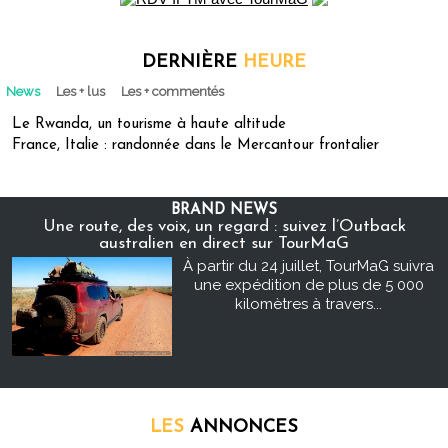
DERNIÈRE
HEURE
News
Les + lus
Les + commentés
Le Rwanda, un tourisme à haute altitude
France, Italie : randonnée dans le Mercantour frontalier
BRAND NEWS
Une route, des voix, un regard : suivez l’Outback
australien en direct sur TourMaG
À partir du 24 juillet, TourMaG suivra
une expédition de plus de 5 000
kilomètres à travers...
LES
ANNONCES