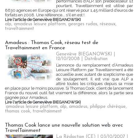
performances d'ALP, son prédécesseur. Et
pourtant, Traveltainment est utilisé par
8630 agences en Europe qui ont réservé pour 1,45 milliard d'euros de
forfaits en 2008. Une référence... s'il en est !
Lire l'article de Geneviève BIEGANOWSKI
alp
,
amadeus leisure platform
,
georges rudas
,
réseaux
,
traveltainment
Amadeus : Thomas Cook, réseau test de
Traveltainment en France
Geneviève BIEGANOWSKI |
12/10/2008
|
Distribution
L’annonce du remplacement d’Amadeus
Leisure Platform par Traveltainment a été
accueillie avec autant de scepticisme que
de soulagement. Il est vrai que ALP a
attiré toutes les critiques depuis sa mise
en place pour le moins poussive. Si Thomas Cook, client de lancement
France du nouvel outil fait vraiment la différence, alors la partie sera
gagnée pour Amadeus.
Lire l'article de Geneviève BIEGANOWSKI
’amadeus leisure platform
,
alp
,
amadeus
,
philippe chérèque
,
thomas cook
,
traveltainment
Thomas Cook lance une nouvelle solution web avec
TravelTainment
La Rédaction (CE) | 03/10/2007
|