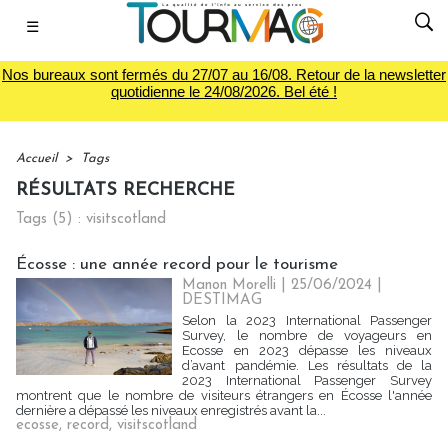
☰
Nos bureaux sont fermés du 27/07 au 16/08. Retour de la newsletter
quotidienne le 24/08/2026. Bel été !
Accueil
>
Tags
RÉSULTATS RECHERCHE
Tags (5) : visitscotland
Écosse : une année record pour le tourisme
Manon Morelli
| 25/06/2024
|
DESTIMAG
Selon la 2023 International Passenger
Survey, le nombre de voyageurs en
Ecosse en 2023 dépasse les niveaux
d’avant pandémie. Les résultats de la
2023 International Passenger Survey
montrent que le nombre de visiteurs étrangers en Écosse l'année
dernière a dépassé les niveaux enregistrés avant la...
ecosse
,
record
,
visitscotland