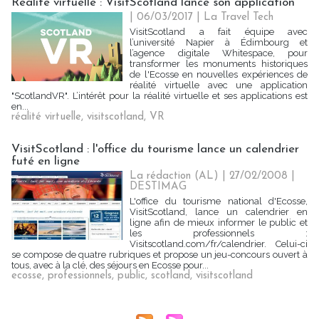
Réalité virtuelle : VisitScotland lance son application
| 06/03/2017
|
La Travel Tech
VisitScotland a fait équipe avec
l’université Napier à Édimbourg et
l’agence digitale Whitespace, pour
transformer les monuments historiques
de l'Ecosse en nouvelles expériences de
réalité virtuelle avec une application
"ScotlandVR". L’intérêt pour la réalité virtuelle et ses applications est
en...
réalité virtuelle
,
visitscotland
,
VR
VisitScotland : l'office du tourisme lance un calendrier
futé en ligne
La rédaction (AL) | 27/02/2008
|
DESTIMAG
L'office du tourisme national d'Ecosse,
VisitScotland, lance un calendrier en
ligne afin de mieux informer le public et
les professionnels :
Visitscotland.com/fr/calendrier. Celui-ci
se compose de quatre rubriques et propose un jeu-concours ouvert à
tous, avec à la clé, des séjours en Ecosse pour...
ecosse
,
professionnels
,
public
,
scotland
,
visitscotland