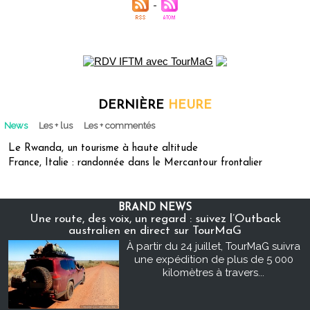
DERNIÈRE
HEURE
News
Les + lus
Les + commentés
Le Rwanda, un tourisme à haute altitude
France, Italie : randonnée dans le Mercantour frontalier
BRAND NEWS
Une route, des voix, un regard : suivez l’Outback
australien en direct sur TourMaG
À partir du 24 juillet, TourMaG suivra
une expédition de plus de 5 000
kilomètres à travers...