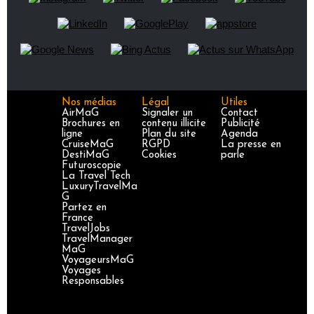
Nos médias
Légal
Utiles
AirMaG
Signaler un
Contact
Brochures en
contenu illicite
Publicité
ligne
Plan du site
Agenda
CruiseMaG
RGPD
La presse en
DestiMaG
Cookies
parle
Futuroscopie
La Travel Tech
LuxuryTravelMa
G
Partez en
France
TravelJobs
TravelManager
MaG
VoyageursMaG
Voyages
Responsables