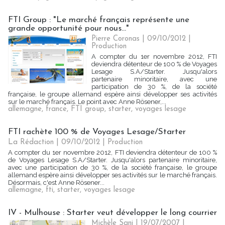
FTI Group : "Le marché français représente une
grande opportunité pour nous..."
Pierre Coronas | 09/10/2012
|
Production
A compter du 1er novembre 2012, FTI
deviendra détenteur de 100 % de Voyages
Lesage S.A/Starter. Jusqu'alors
partenaire minoritaire, avec une
participation de 30 %, de la société
française, le groupe allemand espère ainsi développer ses activités
sur le marché français. Le point avec Anne Rösener,...
allemagne
,
france
,
FTI group
,
starter
,
voyages lesage
FTI rachète 100 % de Voyages Lesage/Starter
La Rédaction
| 09/10/2012
|
Production
A compter du 1er novembre 2012, FTI deviendra détenteur de 100 %
de Voyages Lesage S.A/Starter. Jusqu'alors partenaire minoritaire,
avec une participation de 30 %, de la société française, le groupe
allemand espère ainsi développer ses activités sur le marché français.
Désormais, c'est Anne Rösener...
allemagne
,
fti
,
starter
,
voyages lesage
IV - Mulhouse : Starter veut développer le long courrier
Michèle Sani | 19/07/2007
|