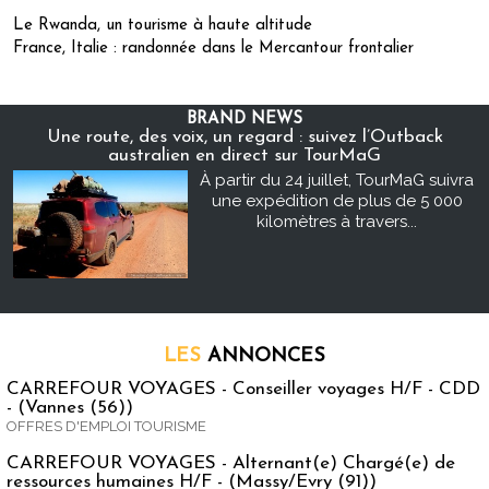
Le Rwanda, un tourisme à haute altitude
France, Italie : randonnée dans le Mercantour frontalier
BRAND NEWS
Une route, des voix, un regard : suivez l’Outback
australien en direct sur TourMaG
À partir du 24 juillet, TourMaG suivra
une expédition de plus de 5 000
kilomètres à travers...
LES
ANNONCES
CARREFOUR VOYAGES - Conseiller voyages H/F - CDD
- (Vannes (56))
OFFRES D'EMPLOI TOURISME
CARREFOUR VOYAGES - Alternant(e) Chargé(e) de
ressources humaines H/F - (Massy/Evry (91))