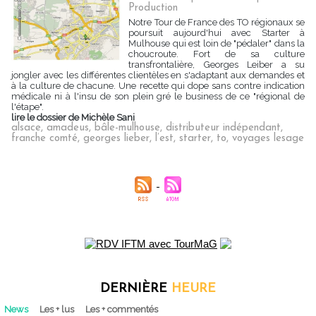
Production
Notre Tour de France des TO régionaux se
poursuit aujourd'hui avec Starter à
Mulhouse qui est loin de "pédaler" dans la
choucroute. Fort de sa culture
transfrontalière, Georges Leiber a su
jongler avec les différentes clientèles en s'adaptant aux demandes et
à la culture de chacune. Une recette qui dope sans contre indication
médicale ni à l'insu de son plein gré le business de ce "régional de
l'étape".
lire le dossier de Michèle Sani
alsace
,
amadeus
,
bâle-mulhouse
,
distributeur indépendant
,
franche comté
,
georges lieber
,
l’est
,
starter
,
to
,
voyages lesage
DERNIÈRE
HEURE
News
Les + lus
Les + commentés