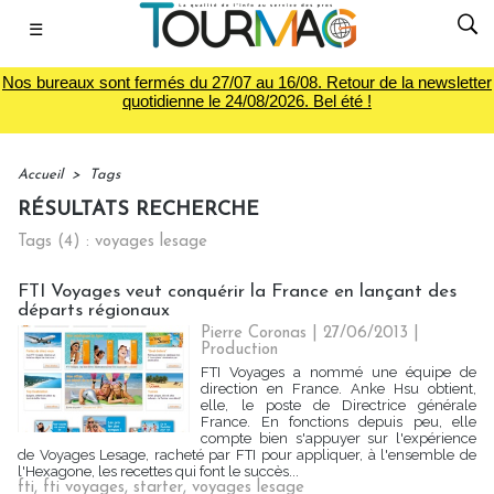
☰
Nos bureaux sont fermés du 27/07 au 16/08. Retour de la newsletter
quotidienne le 24/08/2026. Bel été !
Accueil
>
Tags
RÉSULTATS RECHERCHE
Tags (4) : voyages lesage
FTI Voyages veut conquérir la France en lançant des
départs régionaux
Pierre Coronas | 27/06/2013
|
Production
FTI Voyages a nommé une équipe de
direction en France. Anke Hsu obtient,
elle, le poste de Directrice générale
France. En fonctions depuis peu, elle
compte bien s'appuyer sur l'expérience
de Voyages Lesage, racheté par FTI pour appliquer, à l'ensemble de
l'Hexagone, les recettes qui font le succès...
fti
,
fti voyages
,
starter
,
voyages lesage