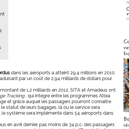
A
C
ont
v
O
é
Publi-n
Co
s
ve
fr
erdus
dans les aéroports a atteint 29,4 millions en 2010,
traduisant par un coût de 2,94 milliards de dollars pour
e montant de 1,2 milliards en 2012, SITA et Amadeus ont
ge Tracking
, qui intègre entre les programmes Altea
e et grâce auquel les passagers pourront connaître
le statut de leurs bagages, là où le service sera
, le système sera implémenté dans 54 aéroports dans
Bo
 en avril dernier, pas moins de 34 p.c. des passagers
ré