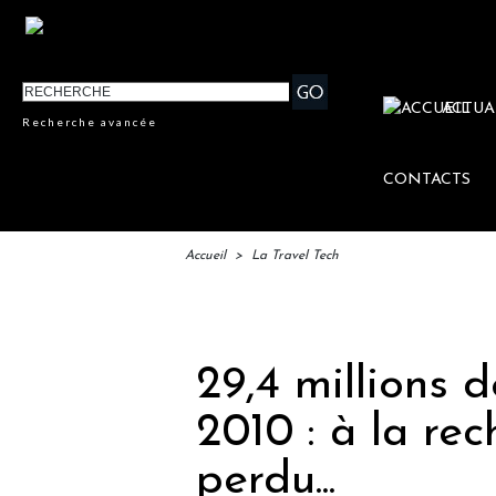
ACTUA
Recherche avancée
CONTACTS
Accueil
>
La Travel Tech
IFTM :
29,4 millions 
2010 : à la re
perdu...