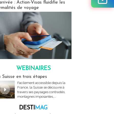
arrivée : Action-Visas fluidifie les
rmalités de voyage
WEBINAIRES
res
 Suisse en trois étapes
Facilement accessible depuis la
France, la Suisse se découvre à
travers ses paysages contrastés,
montagnes imposantes,...
DESTI
MAG
MAG