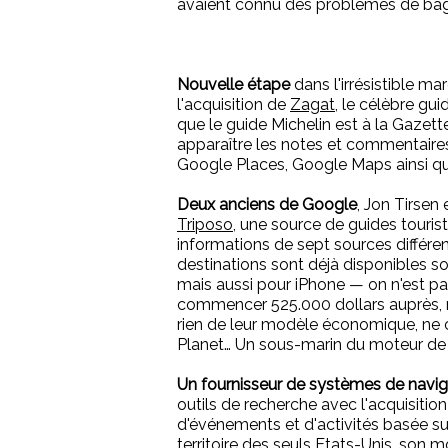
avaient connu des problèmes de bagag
Nouvelle étape
dans l'irrésistible m
l'acquisition de
Zagat
, le célèbre gu
que le guide Michelin est à la Gazett
apparaître les notes et commentaires
Google Places, Google Maps ainsi que
Deux anciens de Google
, Jon Tirsen
Triposo
, une source de guides tourist
informations de sept sources différen
destinations sont déjà disponibles s
mais aussi pour iPhone — on n'est pas
commencer 525.000 dollars auprès, n
rien de leur modèle économique, ne c
Planet… Un sous-marin du moteur de 
Un fournisseur de systèmes de navi
outils de recherche avec l'acquisitio
d'événements et d'activités basée sur
territoire des seuls Etats-Unis, son m