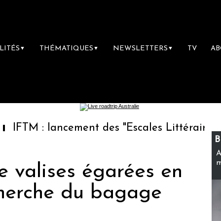
LITÉS
THÉMATIQUES
NEWSLETTERS
TV
A
▼
▼
▼
 lancement des "Escales Littéraires", la prem
B
A
m
de valises égarées en
cherche du bagage