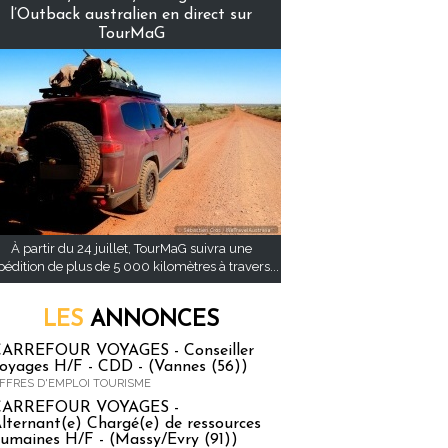
l’Outback australien en direct sur
TourMaG
À partir du 24 juillet, TourMaG suivra une
pédition de plus de 5 000 kilomètres à travers...
LES
ANNONCES
ARREFOUR VOYAGES - Conseiller
oyages H/F - CDD - (Vannes (56))
FFRES D'EMPLOI TOURISME
CARREFOUR VOYAGES -
lternant(e) Chargé(e) de ressources
umaines H/F - (Massy/Evry (91))