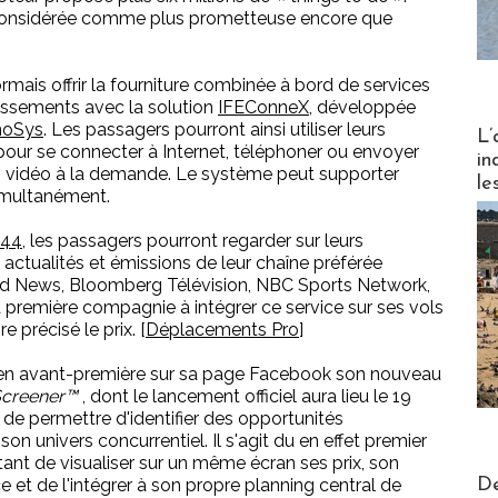
t considérée comme plus prometteuse encore que
mais offrir la fourniture combinée à bord de services
issements avec la solution
IFEConneX
, développée
noSys
. Les passagers pourront ainsi utiliser leurs
Partez
L’
pour se connecter à Internet, téléphoner ou envoyer
in
s vidéo à la demande. Le système peut supporter
le
imultanément.
 44
, les passagers pourront regarder sur leurs
s actualités et émissions de leur chaîne préférée
News, Bloomberg Télévision, NBC Sports Network,
a première compagnie à intégrer ce service sur ses vols
 précisé le prix. [
Déplacements Pro
]
 en avant-première sur sa page Facebook son nouveau
Screener™
, dont le lancement officiel aura lieu le 19
 de permettre d'identifier des opportunités
n univers concurrentiel. Il s'agit du en effet premier
ttant de visualiser sur un même écran ses prix, son
Actus V
De
ce et de l'intégrer à son propre planning central de