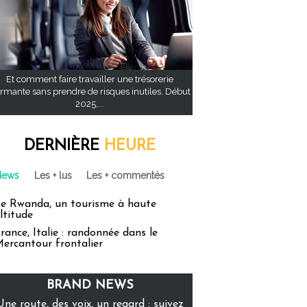
Et comment faire travailler une trésorerie
rmante sans prendre de risques inutiles. Début
2025,...
DERNIÈRE
HEURE
News
Les + lus
Les + commentés
e Rwanda, un tourisme à haute
ltitude
rance, Italie : randonnée dans le
ercantour frontalier
BRAND NEWS
Une route, des voix, un regard : suivez