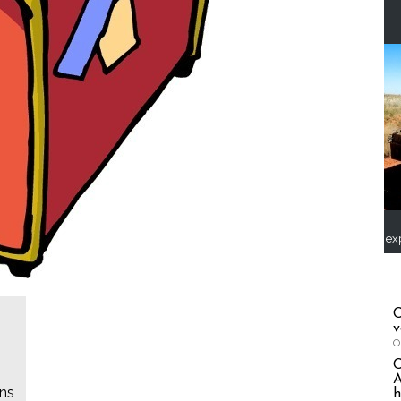
ex
C
v
O
A
ans
h