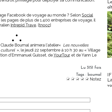
l'endroit privilégié pour déployer sa communication.
Le
al
e page Facebook de voyage au monde ? Selon
Social
e les pages de plus de 1.400 entreprises de voyage, il
ralien
Intrepid Trave
. [
tnooz
]
●
● ●
ù Claude Boumal animera l'atelier«
Les nouvelles
 culturel
», le jeudi 22 septembre à 10 h 30 au « Village
ipation d'Emmanuel Guisset, de
YourTour
, et de Yann Le
Lu 3151 fois
Product
IF
Tags
:
boumal
Notez
Li
v