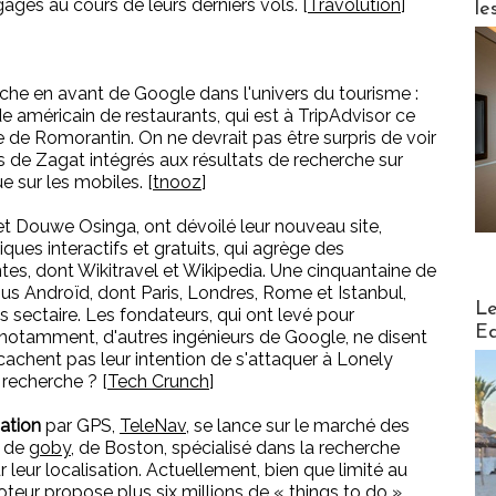
es au cours de leurs derniers vols. [
Travolution
]
le
arche en avant de Google dans l'univers du tourisme :
ide américain de restaurants, qui est à TripAdvisor ce
e de Romorantin. On ne devrait pas être surpris de voir
 de Zagat intégrés aux résultats de recherche sur
 sur les mobiles. [
tnooz
]
 et Douwe Osinga, ont dévoilé leur nouveau site,
iques interactifs et gratuits, qui agrège des
tes, dont Wikitravel et Wikipedia. Une cinquantaine de
ous Androïd, dont Paris, Londres, Rome et Istanbul,
Distribu
Le
 sectaire. Les fondateurs, qui ont levé pour
Ed
otamment, d'autres ingénieurs de Google, ne disent
achent pas leur intention de s'attaquer à Lonely
recherche ? [
Tech Crunch
]
gation
par GPS,
TeleNav
, se lance sur le marché des
n de
goby
, de Boston, spécialisé dans la recherche
 leur localisation. Actuellement, bien que limité au
oteur propose plus six millions de « things to do ».