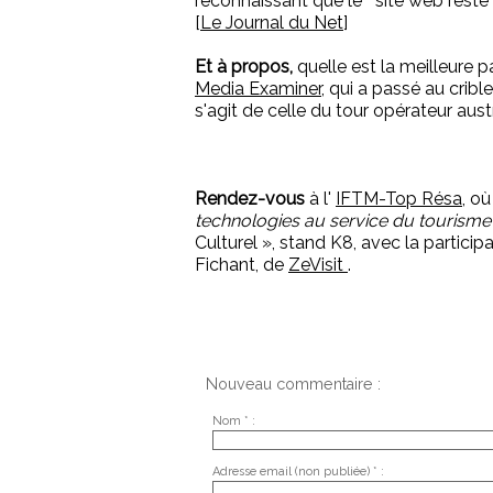
reconnaissant que le site web reste 
[
Le Journal du Net
]
Et à propos,
quelle est la meilleur
Media Examiner
, qui a passé au cribl
s'agit de celle du tour opérateur aust
Rendez-vous
à l'
IFTM-Top Résa
, o
technologies au service du tourisme
Culturel », stand K8, avec la partic
Fichant, de
ZeVisit
.
Nouveau commentaire :
Nom * :
Adresse email (non publiée) * :