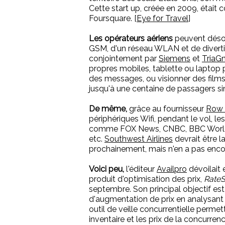
Cette start up, créée en 2009, étai
Foursquare. [
Eye for Travel
]
Les opérateurs aériens
peuvent désor
GSM, d'un réseau WLAN et de divert
conjointement par
Siemens
et
TriaG
propres mobiles, tablette ou laptop 
des messages, ou visionner des film
jusqu'à une centaine de passagers s
De même,
grâce au fournisseur
Row
périphériques Wifi, pendant le vol, le
comme FOX News, CNBC, BBC World 
etc.
Southwest Airlines
devrait être l
prochainement, mais n'en a pas encore
Voici peu,
l'éditeur
Availpro
dévoilait
produit d'optimisation des prix,
Rate
septembre. Son principal objectif est
d'augmentation de prix en analysant so
outil de veille concurrentielle perme
inventaire et les prix de la concurren