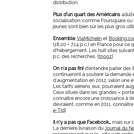
distribution.
Plus d'un quart des Américains
adult
socialisation, comme Foursquare ou
jeunes sont bien sûr les plus gros util
Ensemble
,
ViaMichelin
et
Booking.c
(18,20 + 7,14 p.c.) en France pour ce 
d'hébergement. Les huit sites suivan
p.c. des recherches. [
tnooz
]
On n'a pas fini
d'entendre parler des BR
continueront à soutenir la demande e
d'augmentation en 2012, selon une é
Les tarifs aériens, eux, pourraient au
Ceux situés dans les grandes « port
connaître encore une croissance à deux
devraient, comme en 2011, connaître 
e-Tid
]
Il n'y a pas que Facebook…
mais sur q
La dernière livraison du
Journal du N