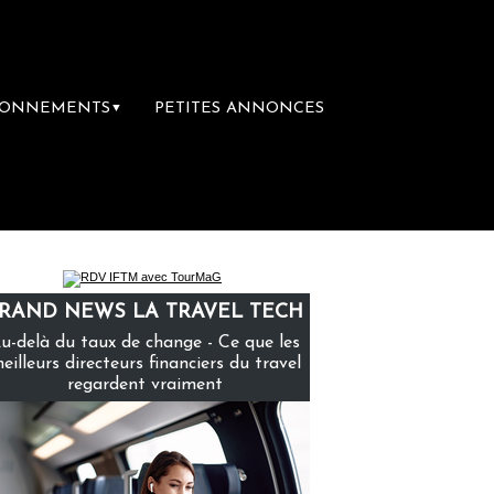
BONNEMENTS
PETITES ANNONCES
▼
ière librairie du voyage
Le groupe Sainte-
RAND NEWS LA TRAVEL TECH
u-delà du taux de change - Ce que les
eilleurs directeurs financiers du travel
regardent vraiment