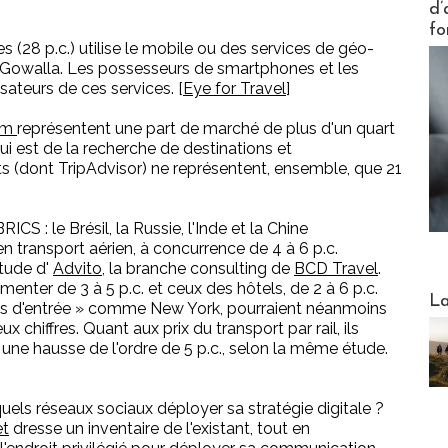
d’
fo
es (28 p.c.) utilise le mobile ou des services de géo-
 Gowalla. Les possesseurs de smartphones et les
isateurs de ces services. [
Eye for Travel
]
om
représentent une part de marché de plus d'un quart
qui est de la recherche de destinations et
ts (dont TripAdvisor) ne représentent, ensemble, que 21
ICS : le Brésil, la Russie, l'Inde et la Chine
n transport aérien, à concurrence de 4 à 6 p.c.
tude d'
Advito
, la branche consulting de
BCD Travel
.
gmenter de 3 à 5 p.c. et ceux des hôtels, de 2 à 6 p.c.
Webinai
La
es d'entrée » comme New York, pourraient néanmoins
 chiffres. Quant aux prix du transport par rail, ils
une hausse de l'ordre de 5 p.c., selon la même étude.
uels réseaux sociaux déployer sa stratégie digitale ?
et
dresse un inventaire de l'existant, tout en
DESTI