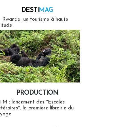
DESTI
MAG
MAG
 Rwanda, un tourisme à haute
titude
PRODUCTION
ion
TM : lancement des "Escales
ttéraires", la première librairie du
oyage