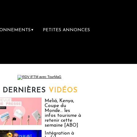
BONNEMENTS
PETITES ANNONCES
▼
français !
Hébergement non conforme : les
DERNIÈRES
VIDÉOS
Meliá, Kenya,
Coupe du
Monde… les
infos tourisme à
retenir cette
semaine [ABO]
Intégration à