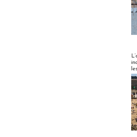
Partez
L’
in
le