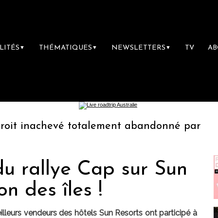
LITÉS
THÉMATIQUES
NEWSLETTERS
TV
A
▼
▼
▼
hevé totalement abandonné par les politiques 
u rallye Cap sur Sun
n des îles !
lleurs vendeurs des hôtels Sun Resorts ont participé à