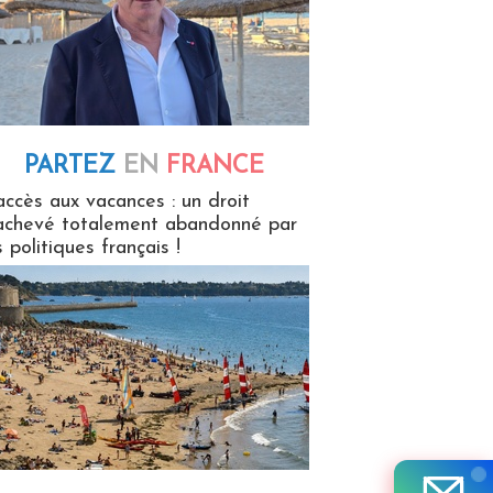
PARTEZ
EN
FRANCE
 en France
accès aux vacances : un droit
achevé totalement abandonné par
s politiques français !