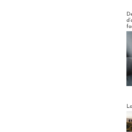
Actus V
De
d’
fo
Webinai
La