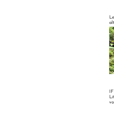
DESTI
Le
al
Product
IF
Li
v