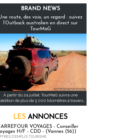
BRAND NEWS
Une route, des voix, un regard : suivez
l’Outback australien en direct sur
TourMaG
À partir du 24 juillet, TourMaG suivra une
pédition de plus de 5 000 kilomètres à travers...
LES
ANNONCES
ARREFOUR VOYAGES - Conseiller
oyages H/F - CDD - (Vannes (56))
FFRES D'EMPLOI TOURISME