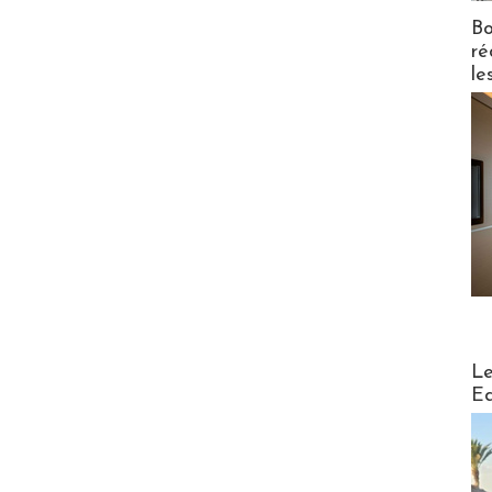
Bo
ré
le
Distribu
Le
Ed