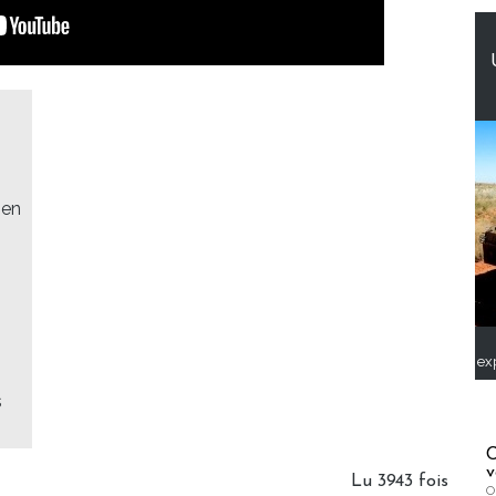
 en
ex
s
C
v
Lu 3943 fois
O