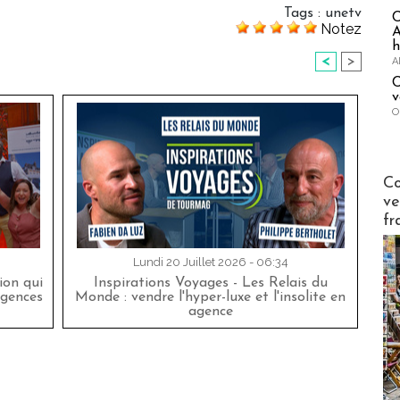
Tags
:
unetv
Notez
A
h
<
>
A
C
v
O
Publi-n
Co
ve
fr
Lundi 20 Juillet 2026 - 06:34
on qui
Inspirations Voyages - Les Relais du
agences
Monde : vendre l'hyper-luxe et l'insolite en
agence