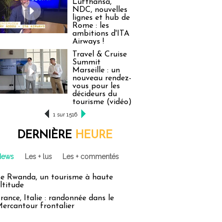
Lufthansa,
NDC, nouvelles
lignes et hub de
Rome : les
ambitions d'ITA
Airways !
Travel & Cruise
Summit
Marseille : un
nouveau rendez-
vous pour les
décideurs du
tourisme (vidéo)
1 sur 1516
DERNIÈRE
HEURE
News
Les + lus
Les + commentés
e Rwanda, un tourisme à haute
ltitude
rance, Italie : randonnée dans le
ercantour frontalier