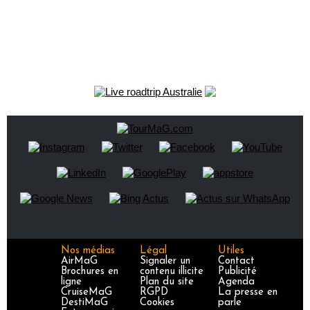
Nos médias
Légal
Utiles
AirMaG
Signaler un
Contact
Brochures en
contenu illicite
Publicité
ligne
Plan du site
Agenda
CruiseMaG
RGPD
La presse en
DestiMaG
Cookies
parle