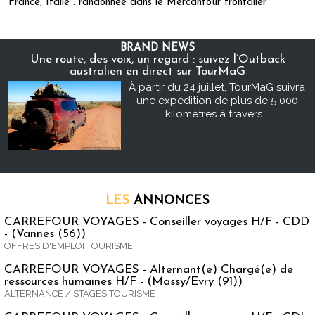
France, Italie : randonnée dans le Mercantour frontalier
BRAND NEWS
Une route, des voix, un regard : suivez l’Outback
australien en direct sur TourMaG
À partir du 24 juillet, TourMaG suivra
une expédition de plus de 5 000
kilomètres à travers...
LES
ANNONCES
CARREFOUR VOYAGES - Conseiller voyages H/F - CDD
- (Vannes (56))
OFFRES D'EMPLOI TOURISME
CARREFOUR VOYAGES - Alternant(e) Chargé(e) de
ressources humaines H/F - (Massy/Evry (91))
ALTERNANCE / STAGES TOURISME