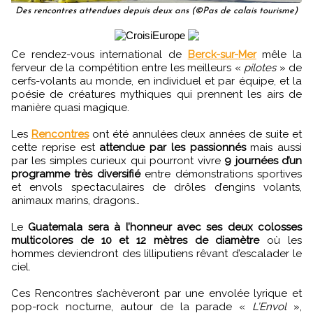
Des rencontres attendues depuis deux ans (©Pas de calais tourisme)
Ce rendez-vous international de
Berck-sur-Mer
mêle la
ferveur de la compétition entre les meilleurs «
pilotes
» de
cerfs-volants au monde, en individuel et par équipe, et la
poésie de créatures mythiques qui prennent les airs de
manière quasi magique.
Les
Rencontres
ont été annulées deux années de suite et
cette reprise est
attendue par les passionnés
mais aussi
par les simples curieux qui pourront vivre
9 journées d’un
programme très diversifié
entre démonstrations sportives
et envols spectaculaires de drôles d’engins volants,
animaux marins, dragons…
Le
Guatemala sera à l’honneur avec ses deux colosses
multicolores de 10 et 12 mètres de diamètre
où les
hommes deviendront des lilliputiens rêvant d’escalader le
ciel.
Ces Rencontres s’achèveront par une envolée lyrique et
pop-rock nocturne, autour de la parade «
L’Envol
»,