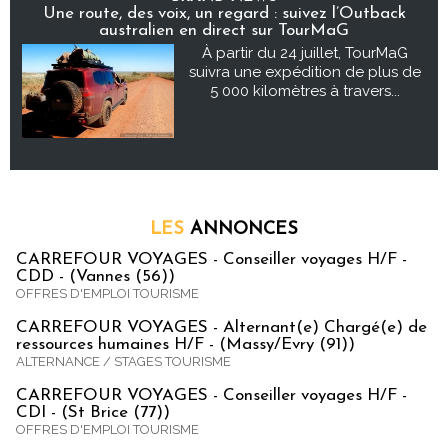
Une route, des voix, un regard : suivez l’Outback
australien en direct sur TourMaG
À partir du 24 juillet, TourMaG
suivra une expédition de plus de
5 000 kilomètres à travers...
LES
ANNONCES
CARREFOUR VOYAGES - Conseiller voyages H/F -
CDD - (Vannes (56))
OFFRES D'EMPLOI TOURISME
CARREFOUR VOYAGES - Alternant(e) Chargé(e) de
ressources humaines H/F - (Massy/Evry (91))
ALTERNANCE / STAGES TOURISME
CARREFOUR VOYAGES - Conseiller voyages H/F -
CDI - (St Brice (77))
OFFRES D'EMPLOI TOURISME