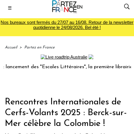
☰
Nos bureaux sont fermés du 27/07 au 16/08. Retour de la newsletter
quotidienne le 24/08/2026. Bel été !
Accueil
>
Partez en France
ement des "Escales Littéraires", la première librairie du v
Rencontres Internationales de
Cerfs-Volants 2025 : Berck-sur-
Mer célèbre la Colombie !