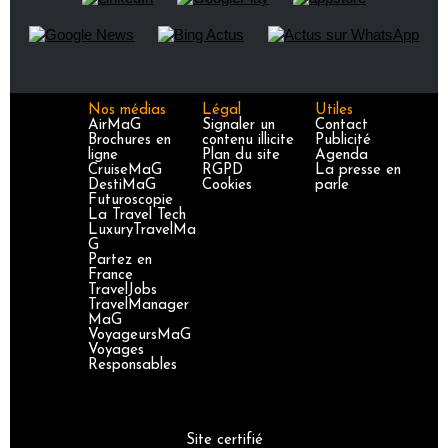
Nos médias
Légal
Utiles
AirMaG
Signaler un
Contact
Brochures en
contenu illicite
Publicité
ligne
Plan du site
Agenda
CruiseMaG
RGPD
La presse en
DestiMaG
Cookies
parle
Futuroscopie
La Travel Tech
LuxuryTravelMa
G
Partez en
France
TravelJobs
TravelManager
MaG
VoyageursMaG
Voyages
Responsables
Site certifié