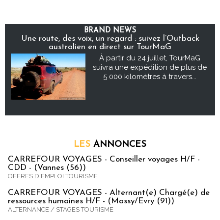
BRAND NEWS
Une route, des voix, un regard : suivez l’Outback
australien en direct sur TourMaG
À partir du 24 juillet, TourMaG
suivra une expédition de plus de
5 000 kilomètres à travers...
LES
ANNONCES
CARREFOUR VOYAGES - Conseiller voyages H/F -
CDD - (Vannes (56))
OFFRES D'EMPLOI TOURISME
CARREFOUR VOYAGES - Alternant(e) Chargé(e) de
ressources humaines H/F - (Massy/Evry (91))
ALTERNANCE / STAGES TOURISME