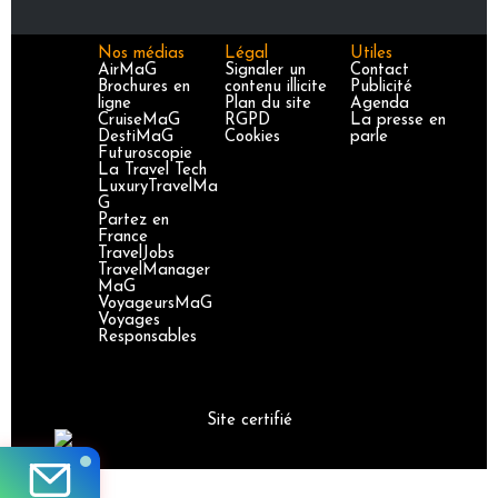
Nos médias
Légal
Utiles
AirMaG
Signaler un
Contact
Brochures en
contenu illicite
Publicité
ligne
Plan du site
Agenda
CruiseMaG
RGPD
La presse en
DestiMaG
Cookies
parle
Futuroscopie
La Travel Tech
LuxuryTravelMa
G
Partez en
France
TravelJobs
TravelManager
MaG
VoyageursMaG
Voyages
Responsables
Site certifié