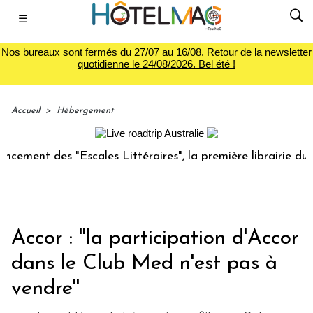
☰
Nos bureaux sont fermés du 27/07 au 16/08. Retour de la newsletter
quotidienne le 24/08/2026. Bel été !
Accueil
>
Hébergement
ment des "Escales Littéraires", la première librairie du voy
Accor : ''la participation d'Accor
dans le Club Med n'est pas à
vendre''