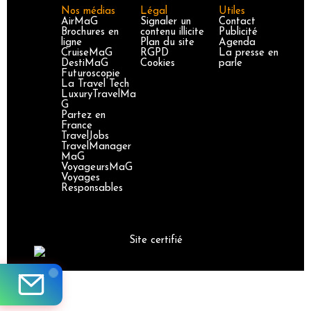
Nos médias
Légal
Utiles
AirMaG
Signaler un
Contact
Brochures en
contenu illicite
Publicité
ligne
Plan du site
Agenda
CruiseMaG
RGPD
La presse en
DestiMaG
Cookies
parle
Futuroscopie
La Travel Tech
LuxuryTravelMa
G
Partez en
France
TravelJobs
TravelManager
MaG
VoyageursMaG
Voyages
Responsables
Site certifié