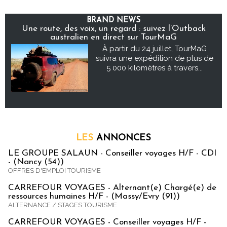
BRAND NEWS
Une route, des voix, un regard : suivez l’Outback
australien en direct sur TourMaG
À partir du 24 juillet, TourMaG
suivra une expédition de plus de
5 000 kilomètres à travers...
LES
ANNONCES
LE GROUPE SALAUN - Conseiller voyages H/F - CDI
- (Nancy (54))
OFFRES D'EMPLOI TOURISME
CARREFOUR VOYAGES - Alternant(e) Chargé(e) de
ressources humaines H/F - (Massy/Evry (91))
ALTERNANCE / STAGES TOURISME
CARREFOUR VOYAGES - Conseiller voyages H/F -