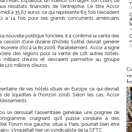
 Jean-Marc Espalioux, un «déficit d'image», son cours de
v
 résultats financiers de l'entreprise. Le titre Accor
O
idi à 35,67 euros, ce qui représente 8,5 fois l'excédent
 12 à 14 fois pour ses grands concurrents américains
A
h
A
a nouvelle politique foncière. Il a confirmé la vente des
C
v
 cession d'une dizaine d'hôtels Sofitel devrait générer
O
résorerie d'ici à la fin 2006. Parallèlement, Accor a signé
ière des régions pour la vente de 128 autres hôtels.
n milliard d'euros et devraient permettre au groupe
e 120 millions d'euros.
Publi-n
Co
ve
fr
rentaine de ses hôtels situés en Europe, ce qui devrait
s de liquidités à l'horizon 2006. Selon les cas, Accor
ablissements.
, où se déroulait l'assemblée générale, une poignée de
 programme, craignant qu'il puisse conduire à des
tel Forum rive gauche, situé à Paris, pourrait bien être
n», s'inquiétait hier un syndicaliste de la CFTC