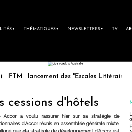
LITÉS
THÉMATIQUES
NEWSLETTERS
TV
A
▼
▼
▼
lancement des "Escales Littéraires", la premi
s cessions d'hôtels
L
e Accor a voulu rassurer hier sur sa stratégie de
a
ionnaires d'Accor réunis en assemblée générale mixte,
F
uligné que «la stratégie de développement d'Accor est
M