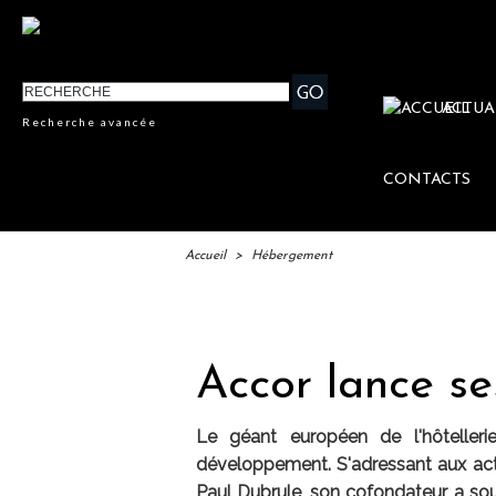
ACTUA
Recherche avancée
CONTACTS
Accueil
>
Hébergement
IFTM : 
Accor lance se
Le géant européen de l'hôtelleri
développement. S'adressant aux act
Paul Dubrule, son cofondateur, a so