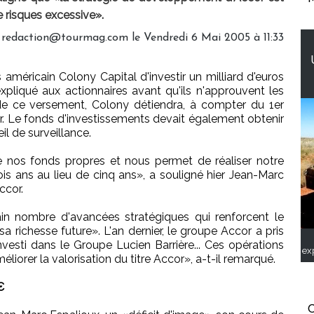
e risques excessive».
 redaction@tourmag.com le Vendredi 6 Mai 2005 à 11:33
américain Colony Capital d'investir un milliard d'euros
pliqué aux actionnaires avant qu'ils n'approuvent les
e de ce versement, Colony détiendra, à compter du 1er
or. Le fonds d'investissements devait également obtenir
il de surveillance.
ce nos fonds propres et nous permet de réaliser notre
s ans au lieu de cinq ans», a souligné hier Jean-Marc
ccor.
tain nombre d'avancées stratégiques qui renforcent le
richesse future». L'an dernier, le groupe Accor a pris
vesti dans le Groupe Lucien Barrière... Ces opérations
ex
liorer la valorisation du titre Accor», a-t-il remarqué.
€
C