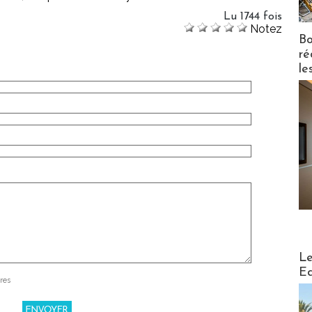
Lu 1744 fois
Notez
Bo
ré
le
Distribu
Le
Ed
res