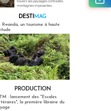
travers ses paysages contrastés,
montagnes imposantes,...
DESTI
MAG
MAG
 Rwanda, un tourisme à haute
titude
PRODUCTION
ion
TM : lancement des "Escales
ttéraires", la première librairie du
oyage