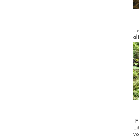
DESTI
Le
al
Product
IF
Li
v