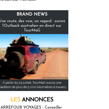
BRAND NEWS
Une route, des voix, un regard : suivez
l’Outback australien en direct sur
TourMaG
À partir du 24 juillet, TourMaG suivra une
pédition de plus de 5 000 kilomètres à travers...
LES
ANNONCES
ARREFOUR VOYAGES - Conseiller