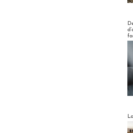
Actus V
De
d’
fo
Webinai
La