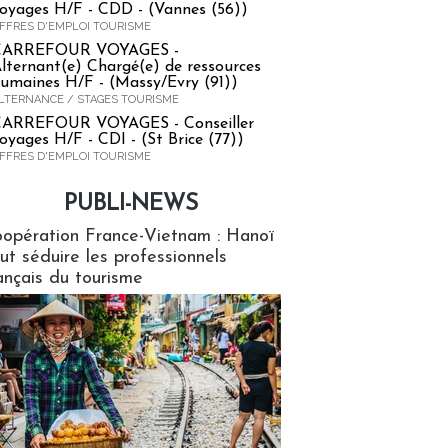
oyages H/F - CDD - (Vannes (56))
FFRES D'EMPLOI TOURISME
CARREFOUR VOYAGES -
lternant(e) Chargé(e) de ressources
umaines H/F - (Massy/Evry (91))
LTERNANCE / STAGES TOURISME
ARREFOUR VOYAGES - Conseiller
oyages H/F - CDI - (St Brice (77))
FFRES D'EMPLOI TOURISME
PUBLI-NEWS
ews
opération France-Vietnam : Hanoï
ut séduire les professionnels
ançais du tourisme