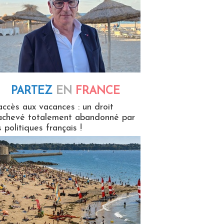
PARTEZ
EN
FRANCE
 en France
accès aux vacances : un droit
achevé totalement abandonné par
s politiques français !