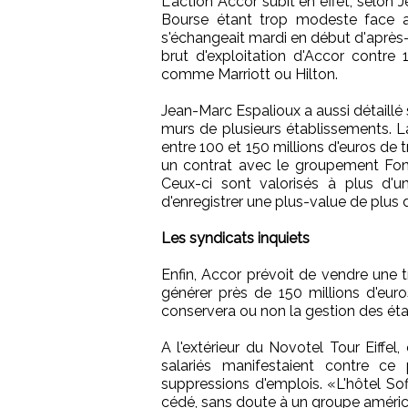
L'action Accor subit en effet, selon
Bourse étant trop modeste face aux
s'échangeait mardi en début d'après-m
brut d'exploitation d'Accor contre
comme Marriott ou Hilton.
Jean-Marc Espalioux a aussi détaillé s
murs de plusieurs établissements. La
entre 100 et 150 millions d'euros de t
un contrat avec le groupement Fonc
Ceux-ci sont valorisés à plus d'u
d'enregistrer une plus-value de plus d
Les syndicats inquiets
Enfin, Accor prévoit de vendre une t
générer près de 150 millions d'euro
conservera ou non la gestion des ét
A l'extérieur du Novotel Tour Eiffel
salariés manifestaient contre ce
suppressions d'emplois. «L'hôtel Sofi
cédé, sans doute à un groupe américai