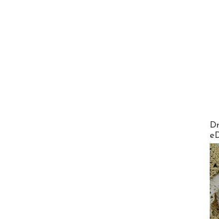
AirMa
Dr
e