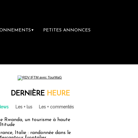
BONNEMENTS
PETITES ANNONCES
▼
ère librairie du voyage
Le groupe Sainte-
DERNIÈRE
HEURE
News
Les + lus
Les + commentés
e Rwanda, un tourisme à haute
ltitude
rance, Italie : randonnée dans le
ercantour frontalier