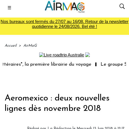
☰
Nos bureaux sont fermés du 27/07 au 16/08. Retour de la newsletter
quotidienne le 24/08/2026. Bel été !
Accueil
>
AirMaG
res", la première librairie du voyage
Le groupe Sainte-C
Aeromexico : deux nouvelles
lignes dès novembre 2018
Rédigé par
La Rédaction
le Mercredi 13 Juin 2018 à 12:17