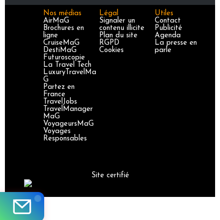
Nos médias
Légal
Utiles
AirMaG
Signaler un
Contact
Brochures en
contenu illicite
Publicité
ligne
Plan du site
Agenda
CruiseMaG
RGPD
La presse en
DestiMaG
Cookies
parle
Futuroscopie
La Travel Tech
LuxuryTravelMa
G
Partez en
France
TravelJobs
TravelManager
MaG
VoyageursMaG
Voyages
Responsables
Site certifié