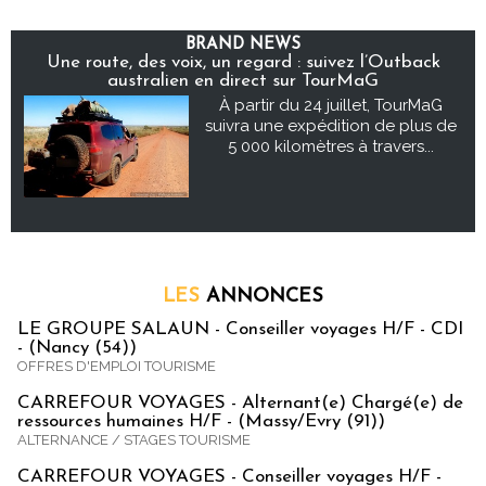
BRAND NEWS
Une route, des voix, un regard : suivez l’Outback
australien en direct sur TourMaG
À partir du 24 juillet, TourMaG
suivra une expédition de plus de
5 000 kilomètres à travers...
LES
ANNONCES
LE GROUPE SALAUN - Conseiller voyages H/F - CDI
- (Nancy (54))
OFFRES D'EMPLOI TOURISME
CARREFOUR VOYAGES - Alternant(e) Chargé(e) de
ressources humaines H/F - (Massy/Evry (91))
ALTERNANCE / STAGES TOURISME
CARREFOUR VOYAGES - Conseiller voyages H/F -