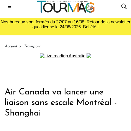
☰
Nos bureaux sont fermés du 27/07 au 16/08. Retour de la newsletter
quotidienne le 24/08/2026. Bel été !
Accueil
>
Transport
Air Canada va lancer une
liaison sans escale Montréal -
Shanghai