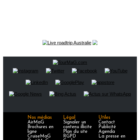
Nos médias
Légal
Utiles
AirMaG
Signaler un
Contact
Brochures en
contenu illicite
Publicité
ligne
Plan du site
Agenda
CruiseMaG
RGPD
La presse en