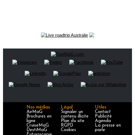
Nos médias
Légal
Utiles
AirMaG
Signaler un
Contact
Brochures en
contenu illicite
Publicité
ligne
Plan du site
Agenda
CruiseMaG
RGPD
La presse en
DestiMaG
Cookies
parle
Futuroscopie