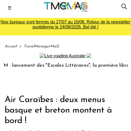
☰
Nos bureaux sont fermés du 27/07 au 16/08. Retour de la newsletter
quotidienne le 24/08/2026. Bel été !
Accueil
>
TravelManagerMaG
 lancement des "Escales Littéraires", la première librairie 
Air Caraïbes : deux menus
basque et breton montent à
bord !