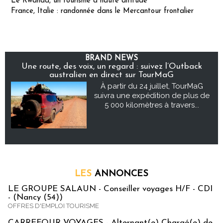
Le Rwanda, un tourisme à haute altitude
France, Italie : randonnée dans le Mercantour frontalier
BRAND NEWS
Une route, des voix, un regard : suivez l’Outback
australien en direct sur TourMaG
À partir du 24 juillet, TourMaG
suivra une expédition de plus de
5 000 kilomètres à travers...
LES
ANNONCES
LE GROUPE SALAUN - Conseiller voyages H/F - CDI
- (Nancy (54))
OFFRES D'EMPLOI TOURISME
CARREFOUR VOYAGES - Alternant(e) Chargé(e) de