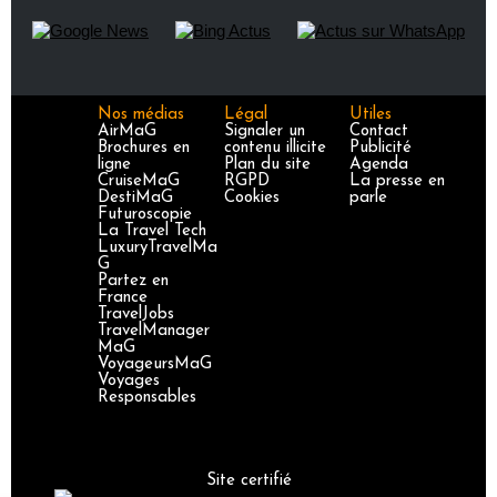
Nos médias
Légal
Utiles
AirMaG
Signaler un
Contact
Brochures en
contenu illicite
Publicité
ligne
Plan du site
Agenda
CruiseMaG
RGPD
La presse en
DestiMaG
Cookies
parle
Futuroscopie
La Travel Tech
LuxuryTravelMa
G
Partez en
France
TravelJobs
TravelManager
MaG
VoyageursMaG
Voyages
Responsables
Site certifié