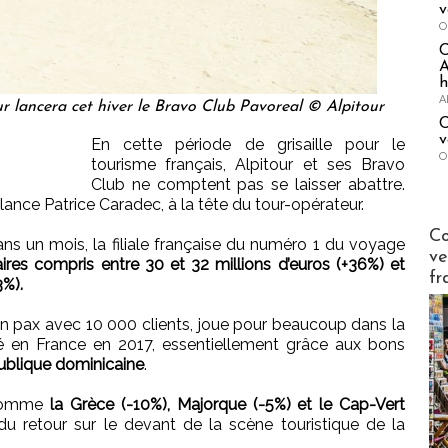
v
O
A
h
A
ur lancera cet hiver le Bravo Club Pavoreal © Alpitour
C
v
En cette période de grisaille pour le
O
tourisme français, Alpitour et ses Bravo
Club ne comptent pas se laisser abattre.
 lance Patrice Caradec, à la tête du tour-opérateur.
Publi-n
Co
ans un mois, la filiale française du numéro 1 du voyage
ve
faires compris entre 30 et 32 millions d’euros (+36%) et
fr
3%).
en pax avec 10 000 clients, joue pour beaucoup dans la
é en France en 2017, essentiellement grâce aux bons
ublique dominicaine
.
s comme
la Grèce (-10%), Majorque (-5%) et le Cap-Vert
du retour sur le devant de la scène touristique de la