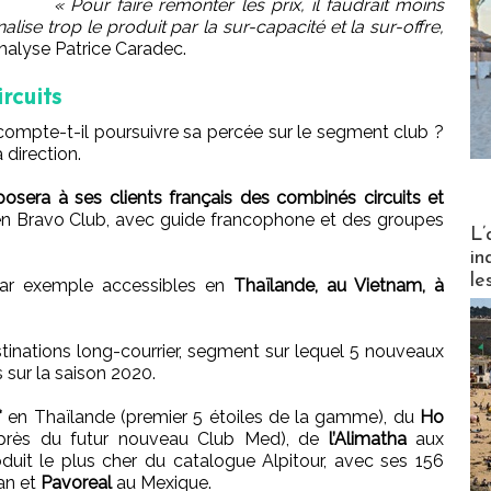
« Pour faire remonter les prix, il faudrait moins
lise trop le produit par la sur-capacité et la sur-offre,
analyse Patrice Caradec.
rcuits
compte-t-il poursuivre sa percée sur le segment club ?
 direction.
osera à ses clients français des combinés circuits et
 en Bravo Club, avec guide francophone et des groupes
Partez
L’
in
le
 par exemple accessibles en
Thaïlande, au Vietnam, à
estinations long-courrier, segment sur lequel 5 nouveaux
 sur la saison 2020.
*
en Thaïlande (premier 5 étoiles de la gamme), du
Ho
près du futur nouveau Club Med), de
l’Alimatha
aux
oduit le plus cher du catalogue Alpitour, avec ses 156
n et
Pavoreal
au Mexique.