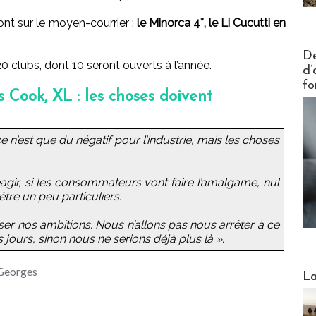
ront sur le moyen-courrier :
le Minorca 4*, le Li Cucutti en
Actus V
De
20 clubs, dont 10 seront ouverts à l’année.
d’
fo
 Cook, XL : les choses doivent
 n’est que du négatif pour l’industrie, mais les choses
ir, si les consommateurs vont faire l’amalgame, nul
tre un peu particuliers.
ser nos ambitions. Nous n’allons pas nous arrêter à ce
 jours, sinon nous ne serions déjà plus là ».
 Georges
Webinai
La