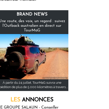
BRAND NEWS
Une route, des voix, un regard : suivez
l’Outback australien en direct sur
TourMaG
À partir du 24 juillet, TourMaG suivra une
pédition de plus de 5 000 kilomètres à travers...
LES
ANNONCES
E GROUPE SALAUN - Conseiller