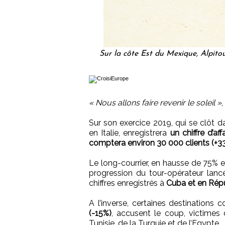
Sur la côte Est du Mexique, Alpito
« Nous allons faire revenir le soleil »
,
Sur son exercice 2019, qui se clôt d
en Italie, enregistrera
un chiffre d’af
comptera environ 30 000 clients (+3
Le long-courrier, en hausse de 75% 
progression du tour-opérateur lanc
chiffres enregistrés à
Cuba et en Rép
A l’inverse, certaines destination
(-15%)
, accusent le coup, victimes 
Tunisie, de la Turquie et de l’Egypte.