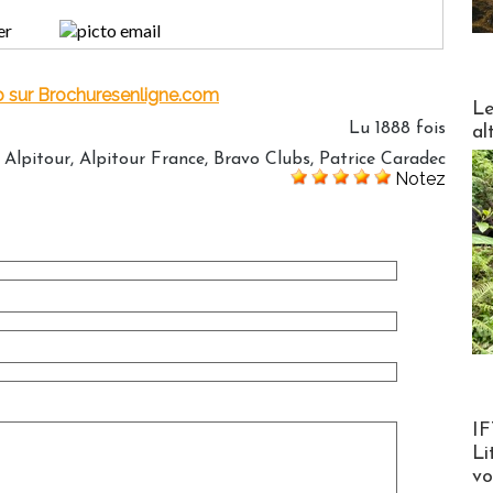
b sur Brochuresenligne.com
DESTI
Le
Lu 1888 fois
al
:
Alpitour
,
Alpitour France
,
Bravo Clubs
,
Patrice Caradec
Notez
Product
IF
Li
v