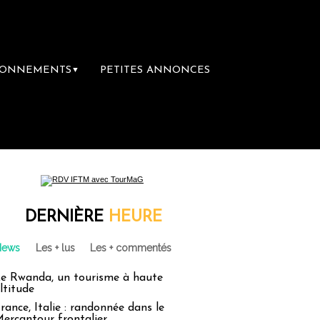
BONNEMENTS
PETITES ANNONCES
▼
DERNIÈRE
HEURE
News
Les + lus
Les + commentés
e Rwanda, un tourisme à haute
ltitude
rance, Italie : randonnée dans le
ercantour frontalier