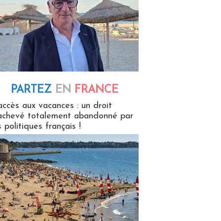
PARTEZ
EN
FRANCE
 en France
accès aux vacances : un droit
achevé totalement abandonné par
s politiques français !