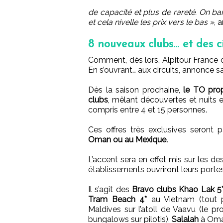
de capacité et plus de rareté. On bana
et cela nivelle les prix vers le bas »
, 
8 nouveaux clubs… et des ci
Comment, dès lors, Alpitour France 
En s’ouvrant… aux circuits, annonce sa
Dès la saison prochaine,
le TO prop
clubs
, mêlant découvertes et nuits
compris entre 4 et 15 personnes.
Ces offres très exclusives seront
Oman ou au Mexique.
L’accent sera en effet mis sur les d
établissements ouvriront leurs portes
Il s’agit des
Bravo clubs Khao Lak 5
Tram Beach 4*
au Vietnam (tout 
Maldives sur l’atoll de Vaavu (le pr
bungalows sur pilotis),
Salalah
à Oma