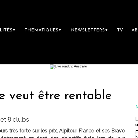
LITÉS
THÉMATIQUES
NEWSLETTERS
TV
A
▼
▼
▼
e veut être rentable
et 8 clubs
L
a
rs très forte sur les prix, Alpitour France et ses Bravo
F
M