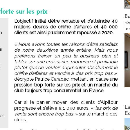
orte sur les prix
Bo
L’objectif initial d’être rentable et d’atteindre 40
ré
millions d’euros de chiffre d’affaires et 40 000
le
à
clients est ainsi prudemment repoussé à 2020.
« Nous avons toutes les raisons d’être satisfaits
ur
de notre deuxième année entière. Mais nous
préférons freiner un peu le business plan et
tabler sur une croissance modérée et profitable
d
plutôt que de vouloir augmenter absolument le
chiffre d’affaires et vendre à des prix trop bas »
,
décrypte Patrice Caradec, mettant en cause
une
pression trop forte sur les prix et un marché du
club toujours trop concurrentiel en France.
Car si le panier moyen des clients d’Alpitour
Distribu
Le
progresse et s’élève à 1 040 euros,
« les prix de
Ed
vente sont encore trop bas »
sur le marché des
ses
clubs.