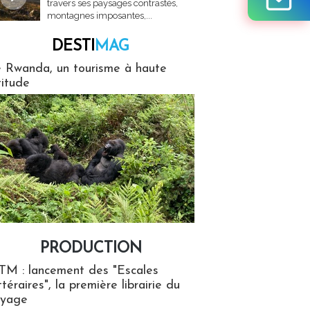
travers ses paysages contrastés,
montagnes imposantes,...
DESTI
MAG
MAG
 Rwanda, un tourisme à haute
titude
PRODUCTION
ion
TM : lancement des "Escales
ttéraires", la première librairie du
oyage