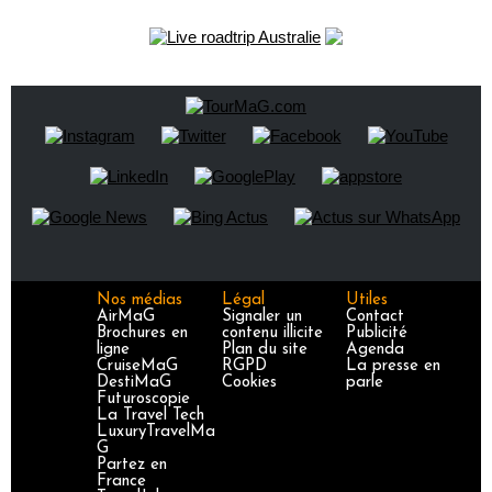
Nos médias
Légal
Utiles
AirMaG
Signaler un
Contact
Brochures en
contenu illicite
Publicité
ligne
Plan du site
Agenda
CruiseMaG
RGPD
La presse en
DestiMaG
Cookies
parle
Futuroscopie
La Travel Tech
LuxuryTravelMa
G
Partez en
France