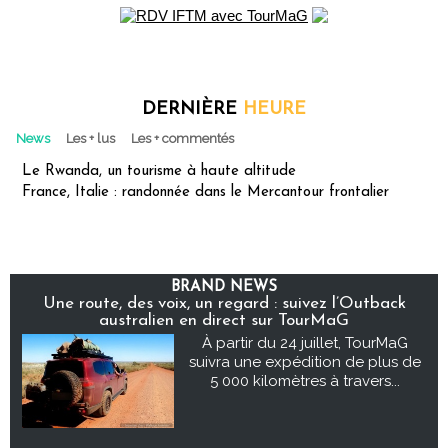
DERNIÈRE
HEURE
News
Les + lus
Les + commentés
Le Rwanda, un tourisme à haute altitude
France, Italie : randonnée dans le Mercantour frontalier
BRAND NEWS
Une route, des voix, un regard : suivez l’Outback
australien en direct sur TourMaG
À partir du 24 juillet, TourMaG
suivra une expédition de plus de
5 000 kilomètres à travers...