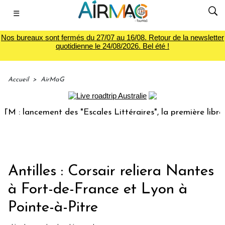
☰
Nos bureaux sont fermés du 27/07 au 16/08. Retour de la newsletter
quotidienne le 24/08/2026. Bel été !
Accueil
>
AirMaG
lancement des "Escales Littéraires", la première librairie 
Antilles : Corsair reliera Nantes
à Fort-de-France et Lyon à
Pointe-à-Pitre