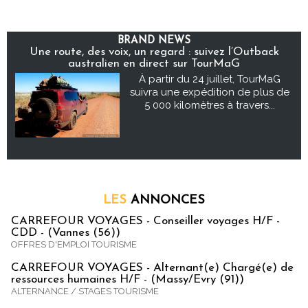
BRAND NEWS
Une route, des voix, un regard : suivez l’Outback
australien en direct sur TourMaG
À partir du 24 juillet, TourMaG
suivra une expédition de plus de
5 000 kilomètres à travers...
LES
ANNONCES
CARREFOUR VOYAGES - Conseiller voyages H/F -
CDD - (Vannes (56))
OFFRES D'EMPLOI TOURISME
CARREFOUR VOYAGES - Alternant(e) Chargé(e) de
ressources humaines H/F - (Massy/Evry (91))
ALTERNANCE / STAGES TOURISME