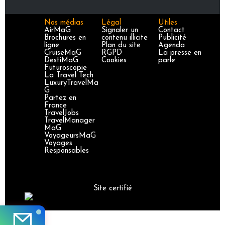
Nos médias
Légal
Utiles
AirMaG
Signaler un
Contact
Brochures en
contenu illicite
Publicité
ligne
Plan du site
Agenda
CruiseMaG
RGPD
La presse en
DestiMaG
Cookies
parle
Futuroscopie
La Travel Tech
LuxuryTravelMa
G
Partez en
France
TravelJobs
TravelManager
MaG
VoyageursMaG
Voyages
Responsables
Site certifié