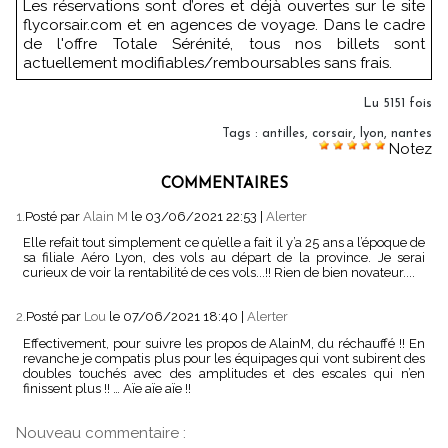
Les réservations sont d’ores et déjà ouvertes sur le site
flycorsair.com et en agences de voyage. Dans le cadre
de l'offre Totale Sérénité, tous nos billets sont
actuellement modifiables/remboursables sans frais.
Lu 5151 fois
Tags
:
antilles
,
corsair
,
lyon
,
nantes
Notez
COMMENTAIRES
1.
Posté par
Alain M
le 03/06/2021 22:53
|
Alerter
Elle refait tout simplement ce qu’elle a fait il y’a 25 ans a l’époque de
sa filiale Aéro Lyon, des vols au départ de la province. Je serai
curieux de voir la rentabilité de ces vols...!! Rien de bien novateur....
2.
Posté par
Lou
le 07/06/2021 18:40
|
Alerter
Effectivement, pour suivre les propos de AlainM, du réchauffé !! En
revanche je compatis plus pour les équipages qui vont subirent des
doubles touchés avec des amplitudes et des escales qui n’en
finissent plus !! … Aïe aïe aïe !!
Nouveau commentaire :