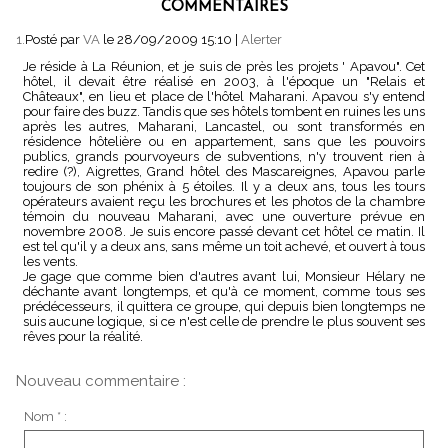
COMMENTAIRES
1.
Posté par
VA
le 28/09/2009 15:10
|
Alerter
Je réside à La Réunion, et je suis de près les projets ' Apavou". Cet
hôtel, il devait être réalisé en 2003, à l'époque un "Relais et
Châteaux", en lieu et place de l'hôtel Maharani. Apavou s'y entend
pour faire des buzz. Tandis que ses hôtels tombent en ruines les uns
après les autres, Maharani, Lancastel, ou sont transformés en
résidence hôtelière ou en appartement, sans que les pouvoirs
publics, grands pourvoyeurs de subventions, n'y trouvent rien à
redire (?), Aigrettes, Grand hôtel des Mascareignes, Apavou parle
toujours de son phénix à 5 étoiles. Il y a deux ans, tous les tours
opérateurs avaient reçu les brochures et les photos de la chambre
témoin du nouveau Maharani, avec une ouverture prévue en
novembre 2008. Je suis encore passé devant cet hôtel ce matin. Il
est tel qu'il y a deux ans, sans même un toit achevé, et ouvert à tous
les vents.
Je gage que comme bien d'autres avant lui, Monsieur Hélary ne
déchante avant longtemps, et qu'à ce moment, comme tous ses
prédécesseurs, il quittera ce groupe, qui depuis bien longtemps ne
suis aucune logique, si ce n'est celle de prendre le plus souvent ses
rêves pour la réalité.
Nouveau commentaire :
Nom * :