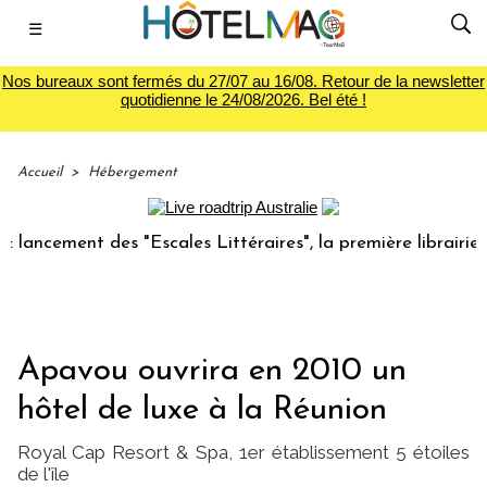
☰
Nos bureaux sont fermés du 27/07 au 16/08. Retour de la newsletter
quotidienne le 24/08/2026. Bel été !
Accueil
>
Hébergement
ment des "Escales Littéraires", la première librairie du voy
Apavou ouvrira en 2010 un
hôtel de luxe à la Réunion
Royal Cap Resort & Spa, 1er établissement 5 étoiles
de l'île