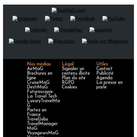
Nos médias
Légal
Utiles
AirMaG
Signaler un
Contact
Brochures en
contenu illicite
Publicité
ligne
Plan du site
Agenda
CruiseMaG
RGPD
La presse en
DestiMaG
Cookies
parle
Futuroscopie
La Travel Tech
LuxuryTravelMa
G
Partez en
France
TravelJobs
TravelManager
MaG
VoyageursMaG