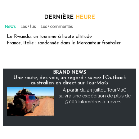
DERNIÈRE
HEURE
News
Les + lus
Les + commentés
Le Rwanda, un tourisme à haute altitude
France, Italie : randonnée dans le Mercantour frontalier
BRAND NEWS
Une route, des voix, un regard : suivez l’Outback
australien en direct sur TourMaG
À partir du 24 juillet, TourMaG
suivra une expédition de plus de
5 000 kilomètres à travers...