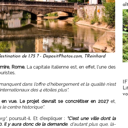
al
estination de 1.75 ? - DepositPhotos.com, TReinhard
 mire, Rome.
La capitale italienne est, en effet, l'une des
uristes.
Product
IF
 manquent dans l'offre d'hébergement et la qualité n'est
Li
ternationaux des 4 étoiles plus".
v
 en vue. Le projet devrait se concrétiser en 2027
et,
 le centre historique".
rg"
, poursuit-il. Et d'expliquer :
"C'est une ville dont la
50. Il y aura donc de la demande
, d'autant plus que, là-