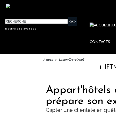
ACTUA
Recherche avancée
CONTACTS
Accueil
>
LuxuryTravelMaG
IFTM : lancemen
Appart'hôtels d
prépare son e
Capter une clientèle en quêt