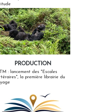
titude
PRODUCTION
ion
TM : lancement des "Escales
ttéraires", la première librairie du
oyage