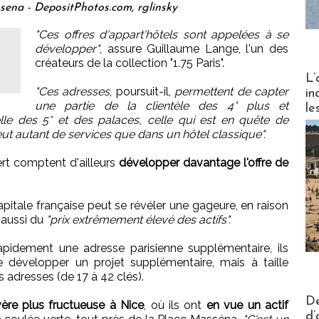
sena - DepositPhotos.com, rglinsky
"Ces offres d'appart'hôtels sont appelées à se
développer"
, assure Guillaume Lange, l'un des
créateurs de la collection "1.75 Paris".
Partez
L’
"Ces adresses
, poursuit-il,
permettent de capter
in
une partie de la clientèle des 4* plus et
le
e des 5* et des palaces, celle qui est en quête de
ut autant de services que dans un hôtel classique".
rt comptent d'ailleurs
développer davantage l'offre de
pitale française peut se révéler une gageure, en raison
 aussi du
"prix extrêmement élevé des actifs".
rapidement une adresse parisienne supplémentaire, ils
de développer un projet supplémentaire, mais à taille
adresses (de 17 à 42 clés).
Actus V
De
vère plus fructueuse à Nice
, où ils ont
en vue un actif
d’