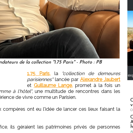
dateurs de la collection "1.75 Paris" - Photo : PB
1.75 Paris,
la
"collection de demeures
ex
parisiennes"
lancée par
Alexandre Jaubert
et
Guillaume Lange,
promet à la fois un
mme à l'hôtel"
, une multitude de rencontres dans les
rience de vivre comme un Parisien.
C
v
 compères ont eu l'idée de lancer ces lieux faisant la
O
A
ice, ils géraient les patrimoines privés de personnes
h
A