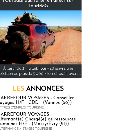
l’Outback australien en direct sur
TourMaG
À partir du 24 juillet, TourMaG suivra une
pédition de plus de 5 000 kilomètres à travers...
LES
ANNONCES
ARREFOUR VOYAGES - Conseiller
oyages H/F - CDD - (Vannes (56))
FFRES D'EMPLOI TOURISME
CARREFOUR VOYAGES -
lternant(e) Chargé(e) de ressources
umaines H/F - (Massy/Evry (91))
LTERNANCE / STAGES TOURISME