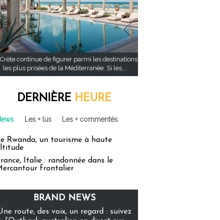
Crète continue de figurer parmi les destinations
les plus prisées de la Méditerranée. Si les...
DERNIÈRE
HEURE
News
Les + lus
Les + commentés
e Rwanda, un tourisme à haute
ltitude
rance, Italie : randonnée dans le
ercantour frontalier
BRAND NEWS
Une route, des voix, un regard : suivez