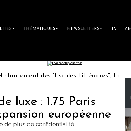
LITÉS
THÉMATIQUES
NEWSLETTERS
TV
A
▼
▼
▼
t des "Escales Littéraires", la première libr
e luxe : 1.75 Paris
xpansion européenne
e de plus de confidentialité