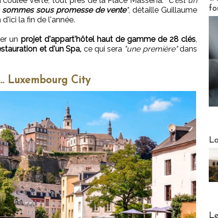
a coulée verte, tout près de la Place Masséna.
"C'est un
fo
 sommes sous promesse de vente
"
, détaille Guillaume
d'ici la fin de l'année.
yer un
projet d'appart'hôtel haut de gamme de 28 clés
,
estauration et d'un Spa,
ce qui sera
"une première"
dans
... Luxembourg City
Webinai
La
DESTI
Le