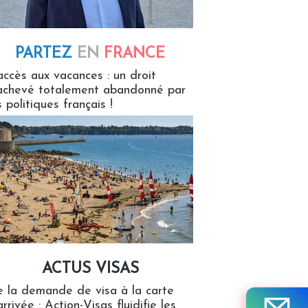
PARTEZ
EN
FRANCE
 en France
accès aux vacances : un droit
achevé totalement abandonné par
s politiques français !
ACTUS VISAS
isas
 la demande de visa à la carte
arrivée : Action-Visas fluidifie les