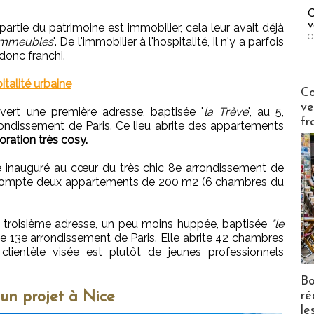
C
v
tie du patrimoine est immobilier, cela leur avait déjà
O
 immeubles
". De l'immobilier à l'hospitalité, il n'y a parfois
 donc franchi.
pitalité urbaine
Publi-n
Co
ve
vert une première adresse, baptisée "
la Trève
", au 5,
fr
ondissement de Paris. Ce lieu abrite des appartements
oration très cosy.
e inauguré au cœur du très chic 8e arrondissement de
 compte deux appartements de 200 m2 (6 chambres du
 un troisième adresse, un peu moins huppée, baptisée
"le
le 13e arrondissement de Paris. Elle abrite 42 chambres
lientèle visée est plutôt de jeunes professionnels
Bo
ré
'un projet à Nice
le