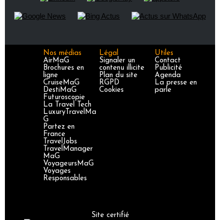
Nos médias
Légal
Utiles
AirMaG
Signaler un
Contact
Brochures en
contenu illicite
Publicité
ligne
Plan du site
Agenda
CruiseMaG
RGPD
La presse en
DestiMaG
Cookies
parle
Futuroscopie
La Travel Tech
LuxuryTravelMa
G
Partez en
France
TravelJobs
TravelManager
MaG
VoyageursMaG
Voyages
Responsables
Site certifié