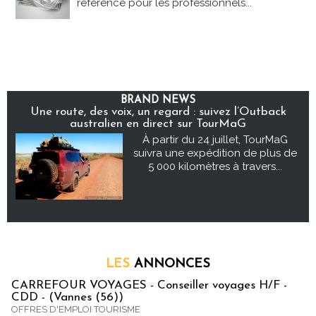
référence pour les professionnels...
BRAND NEWS
Une route, des voix, un regard : suivez l’Outback
australien en direct sur TourMaG
À partir du 24 juillet, TourMaG
suivra une expédition de plus de
5 000 kilomètres à travers...
LES
ANNONCES
CARREFOUR VOYAGES - Conseiller voyages H/F -
CDD - (Vannes (56))
OFFRES D'EMPLOI TOURISME