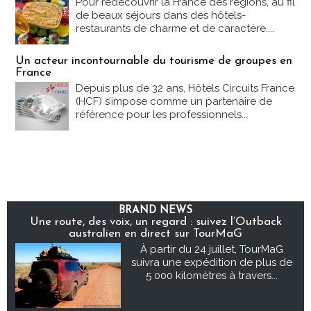
Pour redécouvrir la France des régions, au fil
de beaux séjours dans des hôtels-
restaurants de charme et de caractère....
Un acteur incontournable du tourisme de groupes en
France
Depuis plus de 32 ans, Hôtels Circuits France
(HCF) s’impose comme un partenaire de
référence pour les professionnels...
BRAND NEWS
Une route, des voix, un regard : suivez l’Outback
australien en direct sur TourMaG
À partir du 24 juillet, TourMaG
suivra une expédition de plus de
5 000 kilomètres à travers...