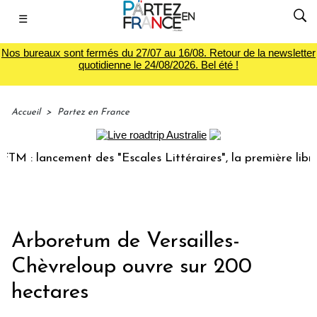
☰
Nos bureaux sont fermés du 27/07 au 16/08. Retour de la newsletter
quotidienne le 24/08/2026. Bel été !
Accueil
>
Partez en France
: lancement des "Escales Littéraires", la première librairie
Arboretum de Versailles-
Chèvreloup ouvre sur 200
hectares