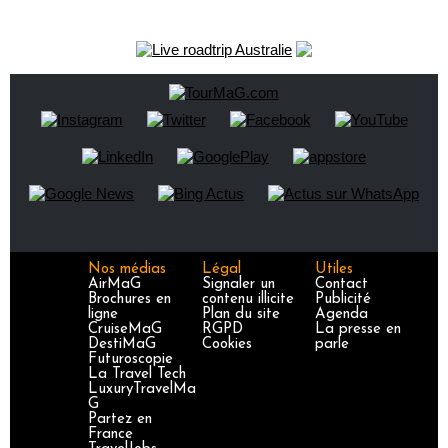
Nos médias
Légal
Utiles
AirMaG
Signaler un
Contact
Brochures en
contenu illicite
Publicité
ligne
Plan du site
Agenda
CruiseMaG
RGPD
La presse en
DestiMaG
Cookies
parle
Futuroscopie
La Travel Tech
LuxuryTravelMa
G
Partez en
France