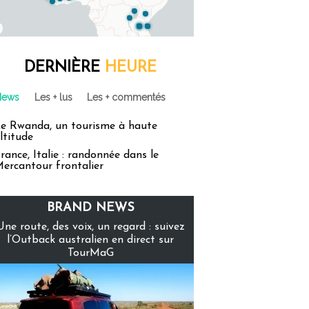
DERNIÈRE
HEURE
News
Les + lus
Les + commentés
e Rwanda, un tourisme à haute
ltitude
rance, Italie : randonnée dans le
ercantour frontalier
BRAND NEWS
Une route, des voix, un regard : suivez
l’Outback australien en direct sur
TourMaG