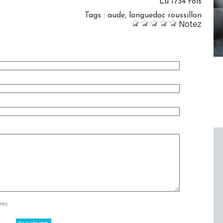
Lu 1734 fois
Tags
:
aude
,
languedoc roussillon
Notez
res