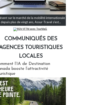
ésent sur le marché de la mobilité internationale
depuis plus de vingt ans, Assur-Travel s'est...
COMMUNIQUÉS DES
AGENCES TOURISTIQUES
LOCALES
qués des agences touristiques locales
mment l’IA de Destination
nada booste l’attractivité
uristique