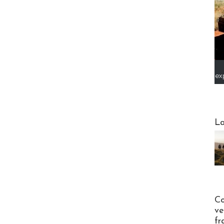
ex
Webinai
La
Publi-n
Co
ve
fr