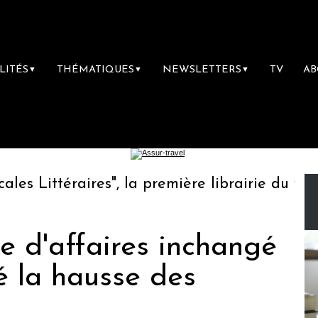
LITÉS
THÉMATIQUES
NEWSLETTERS
TV
A
▼
▼
▼
 Littéraires", la première librairie du voyage
re d'affaires inchangé
é la hausse des