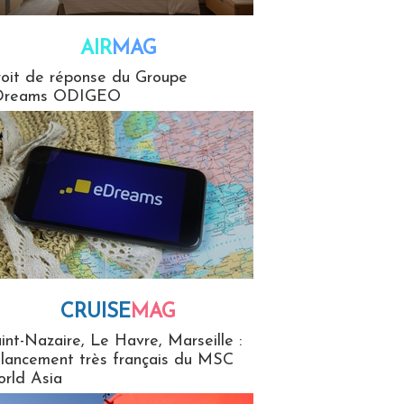
AIR
MAG
G
oit de réponse du Groupe
Dreams ODIGEO
CRUISE
MAG
MaG
int-Nazaire, Le Havre, Marseille :
 lancement très français du MSC
rld Asia