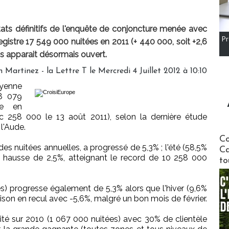
tats définitifs de l'enquête de conjoncture menée avec
Pr
gistre 17 549 000 nuitées en 2011 (+ 440 000, soit +2,6
ons apparait désormais ouvert.
 Martinez - la Lettre T le Mercredi 4 Juillet 2012 à 10:10
yenne
48 079
ne en
 258 000 le 13 août 2011), selon la dernière étude
l'Aude.
Communi
Co
es nuitées annuelles, a progressé de 5,3% ; l'été (58,5%
Ca
 hausse de 2,5%, atteignant le record de 10 258 000
to
s) progresse également de 5,3% alors que l'hiver (9,6%
aison en recul avec -5,6%, malgré un bon mois de février.
ilité sur 2010 (1 067 000 nuitées) avec 30% de clientèle