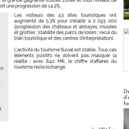
 est la grande gagnante (toutes zones et tous niveaux de
soit une progression de 14,2%.
Les visiteurs des 43 sites touristiques ont
augmenté de 5,3% pour s'établir à 2 293 000
(progression des châteaux et abbayes, musées
et grottes ; stabilité des parcs de loisirs ; recul du
train touristique et des centres d'interprétation).
L'activité du tourisme fluvial est stable. Tous ces
éléments positifs ne doivent pas masquer la
réalité : avec 842 M€, le chiffre d'affaires du
tourisme reste inchangé.
us
T
Actus V
De
d’
fo
t