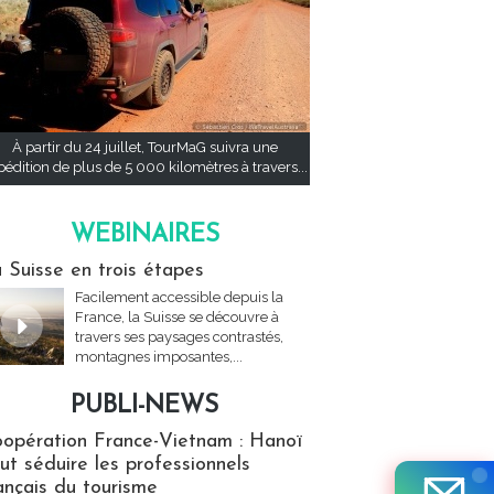
À partir du 24 juillet, TourMaG suivra une
pédition de plus de 5 000 kilomètres à travers...
WEBINAIRES
res
 Suisse en trois étapes
Facilement accessible depuis la
France, la Suisse se découvre à
travers ses paysages contrastés,
montagnes imposantes,...
PUBLI-NEWS
ews
opération France-Vietnam : Hanoï
ut séduire les professionnels
ançais du tourisme