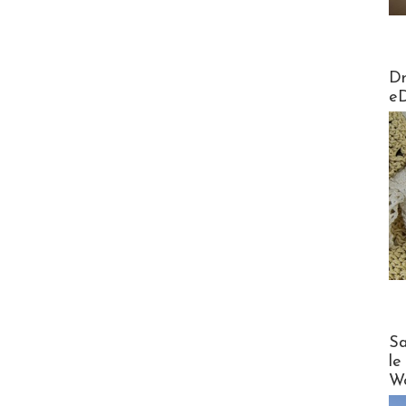
AirMa
Dr
e
Cruise
Sa
le
Wo