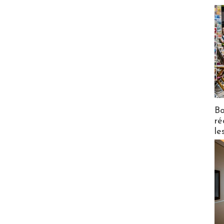
Bo
ré
le