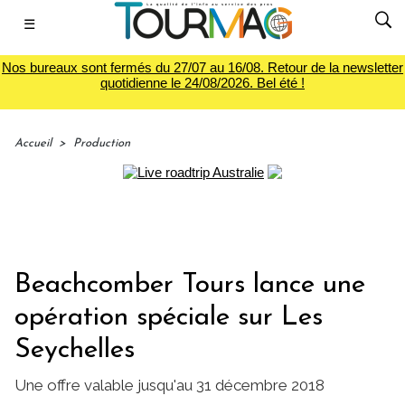
☰
Nos bureaux sont fermés du 27/07 au 16/08. Retour de la newsletter
quotidienne le 24/08/2026. Bel été !
Accueil
>
Production
Beachcomber Tours lance une
opération spéciale sur Les
Seychelles
Une offre valable jusqu'au 31 décembre 2018