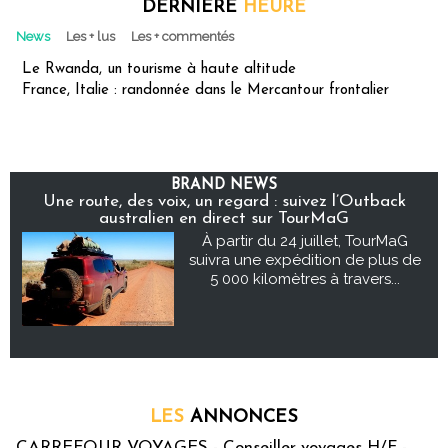
DERNIÈRE
HEURE
News
Les + lus
Les + commentés
Le Rwanda, un tourisme à haute altitude
France, Italie : randonnée dans le Mercantour frontalier
BRAND NEWS
Une route, des voix, un regard : suivez l’Outback
australien en direct sur TourMaG
À partir du 24 juillet, TourMaG
suivra une expédition de plus de
5 000 kilomètres à travers...
LES
ANNONCES
CARREFOUR VOYAGES - Conseiller voyages H/F -