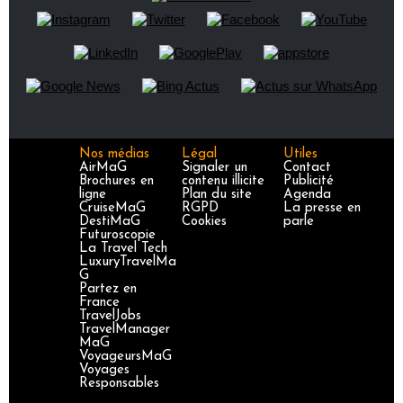
Nos médias
Légal
Utiles
AirMaG
Signaler un
Contact
Brochures en
contenu illicite
Publicité
ligne
Plan du site
Agenda
CruiseMaG
RGPD
La presse en
DestiMaG
Cookies
parle
Futuroscopie
La Travel Tech
LuxuryTravelMa
G
Partez en
France
TravelJobs
TravelManager
MaG
VoyageursMaG
Voyages
Responsables