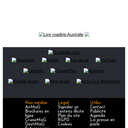
Nos médias
Légal
Utiles
AirMaG
Signaler un
Contact
Brochures en
contenu illicite
Publicité
ligne
Plan du site
Agenda
CruiseMaG
RGPD
La presse en
DestiMaG
Cookies
parle