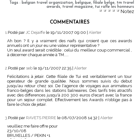
Tags
:
belgian travel organization
,
belgique
,
filiale belge
,
tm travel
awards
,
travel magazine
,
tui rafle les honneurs
Notez
COMMENTAIRES
1.
Posté par
JC Dejaiffe
le 19/11/2007 09:00
|
Alerter
Ah bon ? Il y a vraiment des naifs qui croient que ces awards
annuels ont un jour eu une valeur représentative ?
Un seul award serait crédible : celui du meilleur coup commercial ,
à décerner chaque année à TM.....
2.
Posté par
seb
le 19/11/2007 22:35
|
Alerter
Felicitations à jetair. Cette filiale de Tui est veritablement un tour
operateur de grande qualitée. Nous sommes suivis du debut
jusqu'au retour chez soi. De l'agence de voyages aux animateurs
franco-belges dans les stations balneaires. Des tarifs très atractifs
avec des differences jusqu'à 200 300 euros d'ecart avec la france
pour un sejour complet. Effectivement les Awards n'oblige pas à
faire le choix de jetair.
3.
Posté par
RAVETS PIERRE
le 08/07/2008 14:32
|
Alerter
veuilliez me faire offre pour
23/10/08
BRUXELLES / PEKIN +1