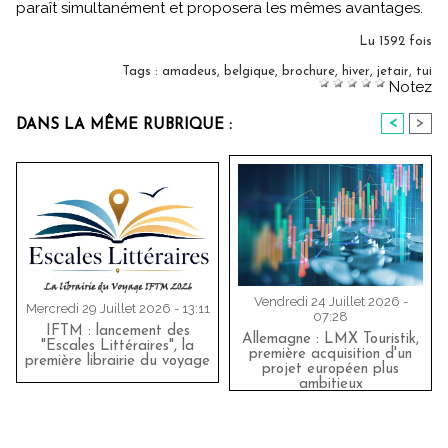
paraît simultanément et proposera les mêmes avantages.
Lu 1592 fois
Tags
:
amadeus
,
belgique
,
brochure
,
hiver
,
jetair
,
tui
Notez
<
>
DANS LA MÊME RUBRIQUE :
Vendredi 24 Juillet 2026 -
Mercredi 29 Juillet 2026 - 13:11
07:28
IFTM : lancement des
Allemagne : LMX Touristik,
"Escales Littéraires", la
première acquisition d'un
première librairie du voyage
projet européen plus
ambitieux