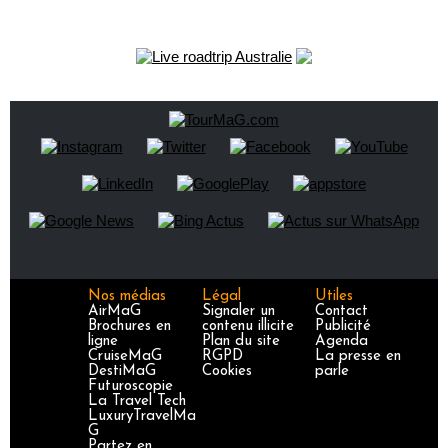
Nos médias
Légal
Utiles
AirMaG
Signaler un
Contact
Brochures en
contenu illicite
Publicité
ligne
Plan du site
Agenda
CruiseMaG
RGPD
La presse en
DestiMaG
Cookies
parle
Futuroscopie
La Travel Tech
LuxuryTravelMa
G
Partez en