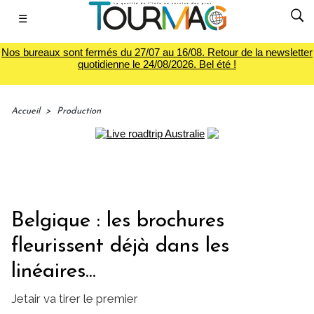
☰
Nos bureaux sont fermés du 27/07 au 16/08. Retour de la newsletter
quotidienne le 24/08/2026. Bel été !
Accueil
>
Production
Belgique : les brochures
fleurissent déjà dans les
linéaires...
Jetair va tirer le premier