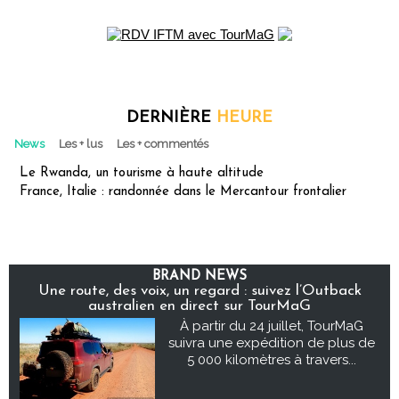
DERNIÈRE
HEURE
News
Les + lus
Les + commentés
Le Rwanda, un tourisme à haute altitude
France, Italie : randonnée dans le Mercantour frontalier
BRAND NEWS
Une route, des voix, un regard : suivez l’Outback
australien en direct sur TourMaG
À partir du 24 juillet, TourMaG
suivra une expédition de plus de
5 000 kilomètres à travers...