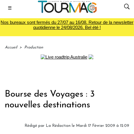
☰
Nos bureaux sont fermés du 27/07 au 16/08. Retour de la newsletter
quotidienne le 24/08/2026. Bel été !
Accueil
>
Production
Bourse des Voyages : 3
nouvelles destinations
Rédigé par
La Rédaction
le Mardi 17 Février 2009 à 12:09