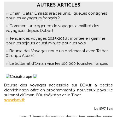
AUTRES ARTICLES
Oman, Qatar, Émirats arabes unis... quelles consignes
pour les voyageurs français ?
Comment une agence de voyages a exfiltré des
voyageurs depuis Dubaï !
Tendances voyages 2025-2026 : montée en gamme
pour les séjours et last minute pour les vols !
Bourse des Voyages noue un partenariat avec Teldar
(Groupe Accor)
Le Sultanat d'Oman vise les 100 000 touristes français
Bourse des Voyages accessible sur BDV.fr a décidé
d’enrichir son offre en programmant 3 nouveaux pays : le
sultanat d’Oman, l’Ouzbékistan et le Tibet.
www.bdv.fr
Lu 2197 fois
Tags
:
3
,
bourse des voyages
,
destinations
,
nouvelles
,
oman
,