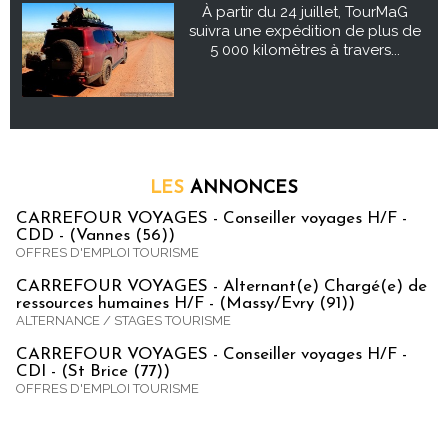
À partir du 24 juillet, TourMaG
suivra une expédition de plus de
5 000 kilomètres à travers...
LES
ANNONCES
CARREFOUR VOYAGES - Conseiller voyages H/F -
CDD - (Vannes (56))
OFFRES D'EMPLOI TOURISME
CARREFOUR VOYAGES - Alternant(e) Chargé(e) de
ressources humaines H/F - (Massy/Evry (91))
ALTERNANCE / STAGES TOURISME
CARREFOUR VOYAGES - Conseiller voyages H/F -
CDI - (St Brice (77))
OFFRES D'EMPLOI TOURISME