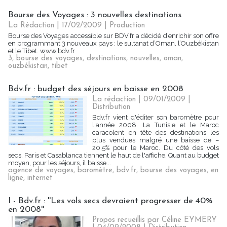
Bourse des Voyages : 3 nouvelles destinations
La Rédaction
| 17/02/2009
|
Production
Bourse des Voyages accessible sur BDV.fr a décidé d’enrichir son offre
en programmant 3 nouveaux pays : le sultanat d’Oman, l’Ouzbékistan
et le Tibet. www.bdv.fr
3
,
bourse des voyages
,
destinations
,
nouvelles
,
oman
,
ouzbékistan
,
tibet
Bdv.fr : budget des séjours en baisse en 2008
La rédaction | 09/01/2009
|
Distribution
Bdv.fr vient d'éditer son baromètre pour
l'année 2008. La Tunisie et le Maroc
caracolent en tête des destinations les
plus vendues malgré une baisse de –
20,5% pour le Maroc. Du côté des vols
secs, Paris et Casablanca tiennent le haut de l'affiche. Quant au budget
moyen, pour les séjours, il baisse...
agence de voyages
,
baromètre
,
bdv.fr
,
bourse des voyages
,
en
ligne
,
internet
I - Bdv.fr : ''Les vols secs devraient progresser de 40%
en 2008''
Propos recueillis par Céline EYMERY