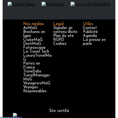
Nos médias
Légal
Utiles
AirMaG
Signaler un
Contact
Brochures en
contenu illicite
Publicité
ligne
Plan du site
Agenda
CruiseMaG
RGPD
La presse en
DestiMaG
Cookies
parle
Futuroscopie
La Travel Tech
LuxuryTravelMa
G
Partez en
France
TravelJobs
TravelManager
MaG
VoyageursMaG
Voyages
Responsables
Site certifié