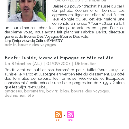
| 04/09/2008
|
Distribution
Baisse du pouvoir d'achat, hausse du baril
du pétrole, économie en berne.... Les
agences en ligne ont-elles réussi à tirer
leur épingle du jeu cet été malgré une
conjoncture morose ? TourMaG.com a fait
un tour d'horizon chez les principaux acteurs en ligne. Pour ce
deuxième volet, nous avons fait plancher Fabrice Dariot, directeur
général de Bourse Des Voyages-Bourse Des Vols.
Lire l'interview de Céline EYMERY
bdv.fr
,
bourse des voyages
Bdv.fr : Tunisie, Maroc et Espagne en tête cet été
La Rédaction (AL) | 04/09/2007
|
Distribution
Bdv.fr vient de publier son baromètre pour Juillet/Aout 2007. La
Tunisie, le Maroc et l’Espagne arrivent en tête du classement. Du côté
des formules de séjours, les formules Week-ends et Escapades
connaissent à cette période une belle progression de + 139,7 %.alors
que les Séjours et Clubs...
amadeus
,
baromètre
,
bdv.fr
,
bilan
,
bourse des voyages
,
destination
,
été