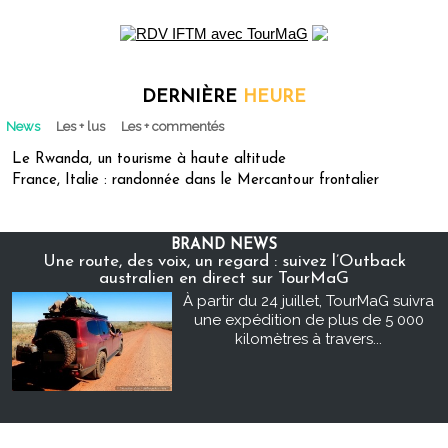
DERNIÈRE
HEURE
News
Les + lus
Les + commentés
Le Rwanda, un tourisme à haute altitude
France, Italie : randonnée dans le Mercantour frontalier
BRAND NEWS
Une route, des voix, un regard : suivez l’Outback
australien en direct sur TourMaG
À partir du 24 juillet, TourMaG suivra
une expédition de plus de 5 000
kilomètres à travers...