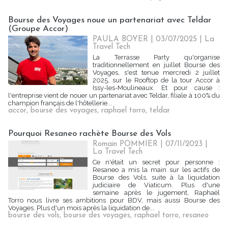
Bourse des Voyages noue un partenariat avec Teldar
(Groupe Accor)
PAULA BOYER
| 03/07/2025
|
La
Travel Tech
La Terrasse Party qu'organise
traditionnellement en juillet Bourse des
Voyages, s'est tenue mercredi 2 juillet
2025, sur le Rooftop de la tour Accor à
Issy-les-Moulineaux. Et pour cause :
l'entreprise vient de nouer un partenariat avec Teldar, filiale à 100% du
champion français de l'hôtellerie...
accor
,
bourse des voyages
,
raphael torro
,
teldar
Pourquoi Resaneo rachète Bourse des Vols
Romain POMMIER
| 07/11/2023
|
La Travel Tech
Ce n'était un secret pour personne :
Resaneo a mis la main sur les actifs de
Bourse des Vols, suite à la liquidation
judiciaire de Viaticum. Plus d'une
semaine après le jugement, Raphaël
Torro nous livre ses ambitions pour BDV, mais aussi Bourse des
Voyages. Plus d'un mois après la liquidation de...
bourse des vols
,
bourse des voyages
,
raphael torro
,
resaneo