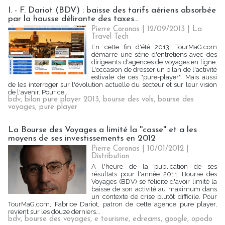
I. - F. Dariot (BDV) : baisse des tarifs aériens absorbée
par la hausse délirante des taxes...
Pierre Coronas | 12/09/2013
|
La
Travel Tech
En cette fin d'été 2013, TourMaG.com
démarre une série d'entretiens avec des
dirigeants d'agences de voyages en ligne.
L'occasion de dresser un bilan de l'activité
estivale de ces "pure-player". Mais aussi
de les interroger sur l'évolution actuelle du secteur et sur leur vision
de l'avenir. Pour ce...
bdv
,
bilan pure player 2013
,
bourse des vols
,
bourse des
voyages
,
pure player
La Bourse des Voyages a limité la ''casse'' et a les
moyens de ses investissements en 2012
Pierre Coronas | 10/01/2012
|
Distribution
A l'heure de la publication de ses
résultats pour l'année 2011, Bourse des
Voyages (BDV) se félicite d'avoir limité la
baisse de son activité au maximum dans
un contexte de crise plutôt difficile. Pour
TourMaG.com, Fabrice Dariot, patron de cette agence pure player,
revient sur les douze derniers...
bdv
,
bourse des voyages
,
e tourisme
,
edreams
,
google
,
opodo