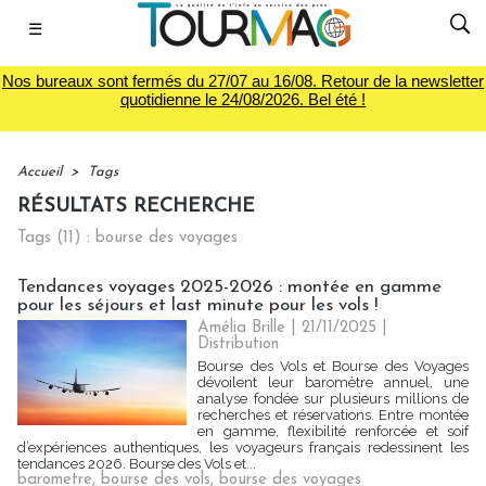
☰
Nos bureaux sont fermés du 27/07 au 16/08. Retour de la newsletter
quotidienne le 24/08/2026. Bel été !
Accueil
>
Tags
RÉSULTATS RECHERCHE
Tags (11) : bourse des voyages
Tendances voyages 2025-2026 : montée en gamme
pour les séjours et last minute pour les vols !
Amélia Brille
| 21/11/2025
|
Distribution
Bourse des Vols et Bourse des Voyages
dévoilent leur baromètre annuel, une
analyse fondée sur plusieurs millions de
recherches et réservations. Entre montée
en gamme, flexibilité renforcée et soif
d’expériences authentiques, les voyageurs français redessinent les
tendances 2026. Bourse des Vols et...
barometre
,
bourse des vols
,
bourse des voyages