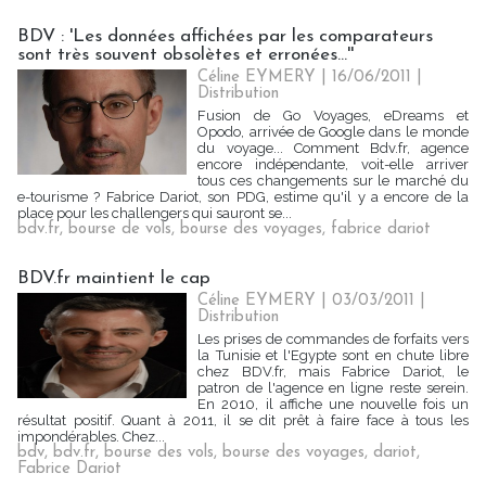
BDV : 'Les données affichées par les comparateurs
sont très souvent obsolètes et erronées...''
Céline EYMERY | 16/06/2011
|
Distribution
Fusion de Go Voyages, eDreams et
Opodo, arrivée de Google dans le monde
du voyage... Comment Bdv.fr, agence
encore indépendante, voit-elle arriver
tous ces changements sur le marché du
e-tourisme ? Fabrice Dariot, son PDG, estime qu'il y a encore de la
place pour les challengers qui sauront se...
bdv.fr
,
bourse de vols
,
bourse des voyages
,
fabrice dariot
BDV.fr maintient le cap
Céline EYMERY | 03/03/2011
|
Distribution
Les prises de commandes de forfaits vers
la Tunisie et l'Egypte sont en chute libre
chez BDV.fr, mais Fabrice Dariot, le
patron de l'agence en ligne reste serein.
En 2010, il affiche une nouvelle fois un
résultat positif. Quant à 2011, il se dit prêt à faire face à tous les
impondérables. Chez...
bdv
,
bdv.fr
,
bourse des vols
,
bourse des voyages
,
dariot
,
Fabrice Dariot