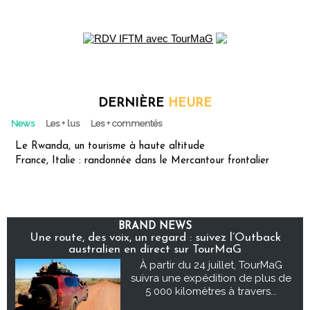
DERNIÈRE
HEURE
News
Les + lus
Les + commentés
Le Rwanda, un tourisme à haute altitude
France, Italie : randonnée dans le Mercantour frontalier
BRAND NEWS
Une route, des voix, un regard : suivez l’Outback
australien en direct sur TourMaG
À partir du 24 juillet, TourMaG
suivra une expédition de plus de
5 000 kilomètres à travers...