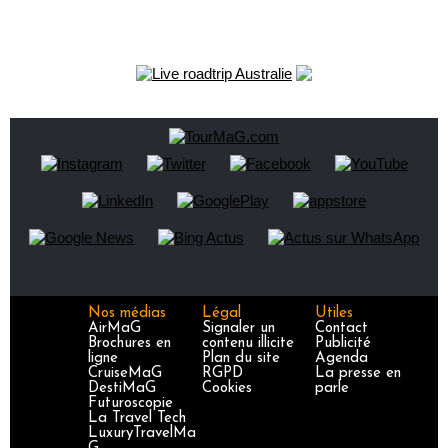
Nos médias
Légal
Utiles
AirMaG
Signaler un
Contact
Brochures en
contenu illicite
Publicité
ligne
Plan du site
Agenda
CruiseMaG
RGPD
La presse en
DestiMaG
Cookies
parle
Futuroscopie
La Travel Tech
LuxuryTravelMa