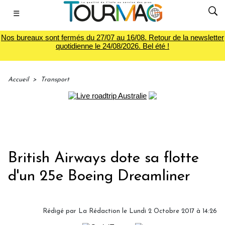
☰
Nos bureaux sont fermés du 27/07 au 16/08. Retour de la newsletter
quotidienne le 24/08/2026. Bel été !
Accueil
>
Transport
British Airways dote sa flotte
d'un 25e Boeing Dreamliner
Rédigé par
La Rédaction
le Lundi 2 Octobre 2017 à 14:26