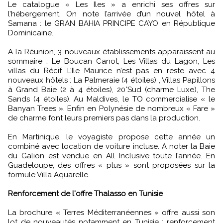
Le catalogue « Les Iles » a enrichi ses offres sur
l’hébergement. On note l’arrivée d’un nouvel hôtel à
Samana : le GRAN BAHIA PRINCIPE CAYO en République
Dominicaine.
A la Réunion, 3 nouveaux établissements apparaissent au
sommaire : Le Boucan Canot, Les Villas du Lagon, Les
villas du Récif. L’Ile Maurice n’est pas en reste avec 4
nouveaux hôtels : La Palmeraie (4 étoiles) , Villas Papillons
à Grand Baie (2 à 4 étoiles), 20°Sud (charme Luxe), The
Sands (4 étoiles). Au Maldives, le TO commercialise « le
Banyan Trees ». Enfin en Polynésie de nombreux « Fare »
de charme font leurs premiers pas dans la production.
En Martinique, le voyagiste propose cette année un
combiné avec location de voiture incluse. A noter la Baie
du Galion est vendue en All Inclusive toute l’année. En
Guadeloupe, des offres « plus » sont proposées sur la
formule Villa Aquarelle.
Renforcement de l'offre Thalasso en Tunisie
La brochure « Terres Méditerranéennes » offre aussi son
lot de nouveautés notamment en Tunisie : renforcement