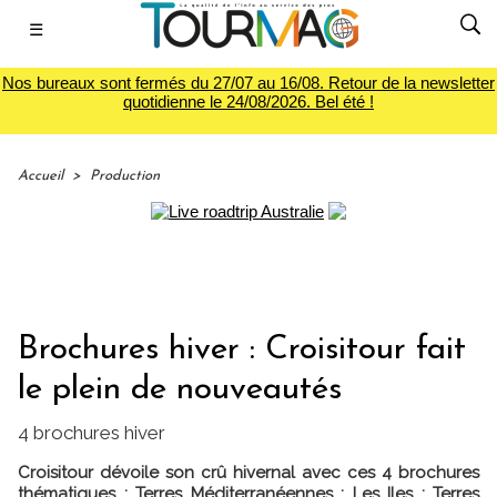
☰
Nos bureaux sont fermés du 27/07 au 16/08. Retour de la newsletter
quotidienne le 24/08/2026. Bel été !
Accueil
>
Production
Brochures hiver : Croisitour fait
le plein de nouveautés
4 brochures hiver
Croisitour dévoile son crû hivernal avec ces 4 brochures
thématiques : Terres Méditerranéennes ; Les Iles ; Terres