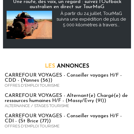
Une route, des voix, un regard : suivez l’Outback
australien en direct sur TourMaG
À partir du 24 juillet, TourMaG
suivra une expédition de plus de
5 000 kilomètres à travers...
LES
ANNONCES
CARREFOUR VOYAGES - Conseiller voyages H/F -
CDD - (Vannes (56))
OFFRES D'EMPLOI TOURISME
CARREFOUR VOYAGES - Alternant(e) Chargé(e) de
ressources humaines H/F - (Massy/Evry (91))
ALTERNANCE / STAGES TOURISME
CARREFOUR VOYAGES - Conseiller voyages H/F -
CDI - (St Brice (77))
OFFRES D'EMPLOI TOURISME