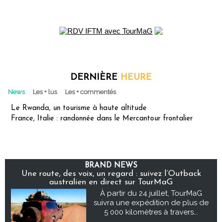
DERNIÈRE
HEURE
News
Les + lus
Les + commentés
Le Rwanda, un tourisme à haute altitude
France, Italie : randonnée dans le Mercantour frontalier
BRAND NEWS
Une route, des voix, un regard : suivez l’Outback
australien en direct sur TourMaG
À partir du 24 juillet, TourMaG
suivra une expédition de plus de
5 000 kilomètres à travers...