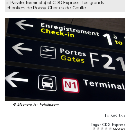
Parafe, terminal 4 et CDG Express : les grands
chantiers de Roissy-Charles-de-Gaulle
© Eléonore H - Fotolia.com
Lu 889 fois
Tags
:
CDG Express
Notez