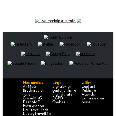
Nos médias
Légal
Utiles
AirMaG
Signaler un
Contact
Brochures en
contenu illicite
Publicité
ligne
Plan du site
Agenda
CruiseMaG
RGPD
La presse en
DestiMaG
Cookies
parle
Futuroscopie
La Travel Tech
LuxuryTravelMa