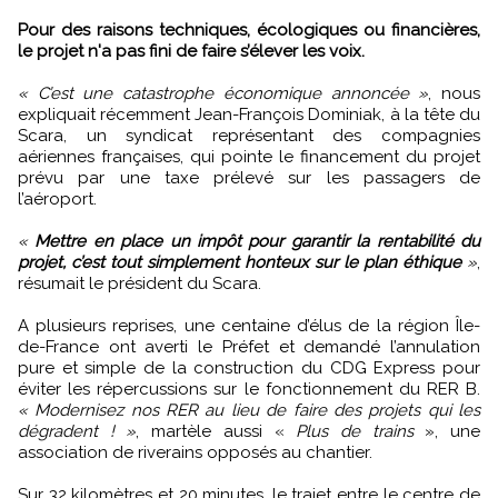
Pour des raisons techniques, écologiques ou financières,
le projet n'a pas fini de faire s’élever les voix.
« C’est une catastrophe économique annoncée »
, nous
expliquait récemment Jean-François Dominiak, à la tête du
Scara, un syndicat représentant des compagnies
aériennes françaises, qui pointe le financement du projet
prévu par une taxe prélevé sur les passagers de
l’aéroport.
«
Mettre en place un impôt pour garantir la rentabilité du
projet, c’est tout simplement honteux sur le plan éthique
»
,
résumait le président du Scara.
A plusieurs reprises, une centaine d’élus de la région Île-
de-France ont averti le Préfet et demandé l’annulation
pure et simple de la construction du CDG Express pour
éviter les répercussions sur le fonctionnement du RER B.
« Modernisez nos RER au lieu de faire des projets qui les
dégradent ! »
, martèle aussi «
Plus de trains
», une
association de riverains opposés au chantier.
Sur 32 kilomètres et 20 minutes, le trajet entre le centre de