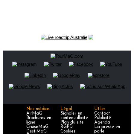
Nos médias
Légal
Utiles
AirMaG
Signaler un
Contact
Brochures en
contenu illicite
Publicité
ligne
Plan du site
Agenda
CruiseMaG
RGPD
La presse en
DestiMaG
Cookies
parle