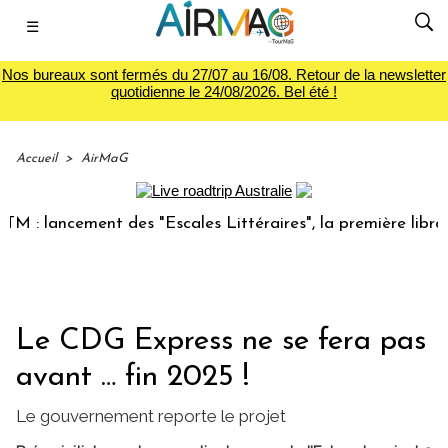
☰
Nos bureaux sont fermés du 27/07 au 16/08. Retour de la newsletter
quotidienne le 24/08/2026. Bel été !
Accueil
>
AirMaG
 lancement des "Escales Littéraires", la première librairie 
Le CDG Express ne se fera pas
avant … fin 2025 !
Le gouvernement reporte le projet