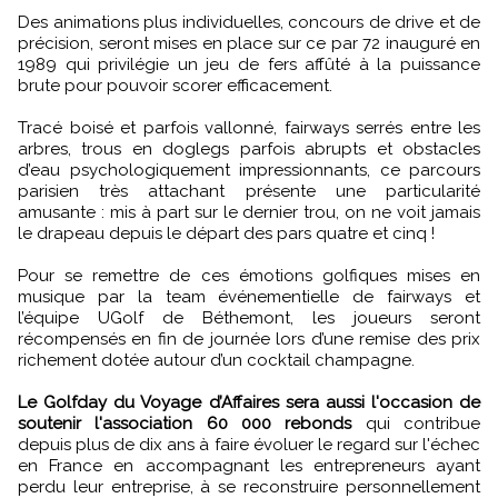
Des animations plus individuelles, concours de drive et de
précision, seront mises en place sur ce par 72 inauguré en
1989 qui privilégie un jeu de fers affûté à la puissance
brute pour pouvoir scorer efficacement.
Tracé boisé et parfois vallonné, fairways serrés entre les
arbres, trous en doglegs parfois abrupts et obstacles
d’eau psychologiquement impressionnants, ce parcours
parisien très attachant présente une particularité
amusante : mis à part sur le dernier trou, on ne voit jamais
le drapeau depuis le départ des pars quatre et cinq !
Pour se remettre de ces émotions golfiques mises en
musique par la team événementielle de fairways et
l’équipe UGolf de Béthemont, les joueurs seront
récompensés en fin de journée lors d’une remise des prix
richement dotée autour d’un cocktail champagne.
Le Golfday du Voyage d’Affaires sera aussi l'occasion de
soutenir l'association 60 000 rebonds
qui contribue
depuis plus de dix ans à faire évoluer le regard sur l'échec
en France en accompagnant les entrepreneurs ayant
perdu leur entreprise, à se reconstruire personnellement