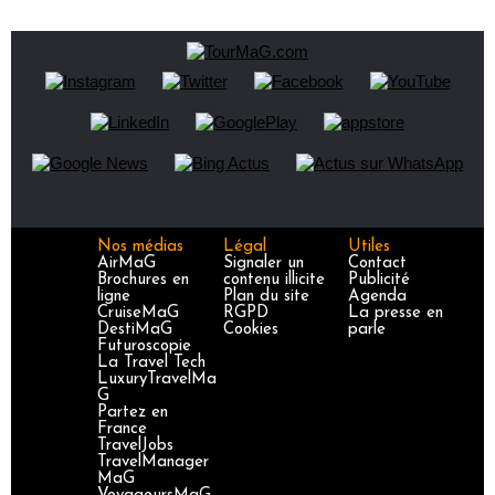
Nos médias
Légal
Utiles
AirMaG
Signaler un
Contact
Brochures en
contenu illicite
Publicité
ligne
Plan du site
Agenda
CruiseMaG
RGPD
La presse en
DestiMaG
Cookies
parle
Futuroscopie
La Travel Tech
LuxuryTravelMa
G
Partez en
France
TravelJobs
TravelManager
MaG