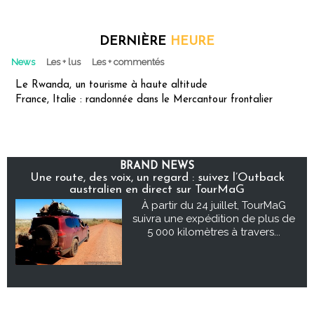
DERNIÈRE
HEURE
News
Les + lus
Les + commentés
Le Rwanda, un tourisme à haute altitude
France, Italie : randonnée dans le Mercantour frontalier
BRAND NEWS
Une route, des voix, un regard : suivez l’Outback
australien en direct sur TourMaG
À partir du 24 juillet, TourMaG
suivra une expédition de plus de
5 000 kilomètres à travers...