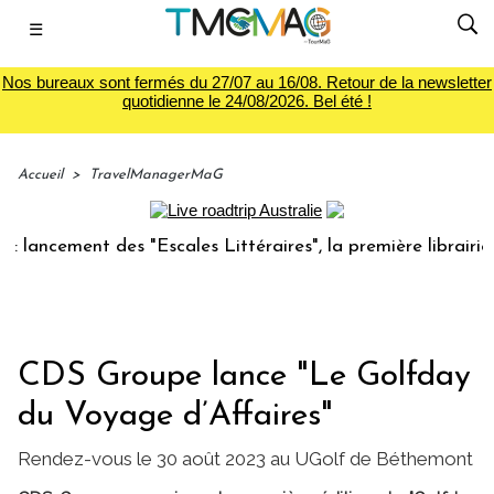
☰
Nos bureaux sont fermés du 27/07 au 16/08. Retour de la newsletter
quotidienne le 24/08/2026. Bel été !
Accueil
>
TravelManagerMaG
ncement des "Escales Littéraires", la première librairie du 
CDS Groupe lance "Le Golfday
du Voyage d’Affaires"
Rendez-vous le 30 août 2023 au UGolf de Béthemont