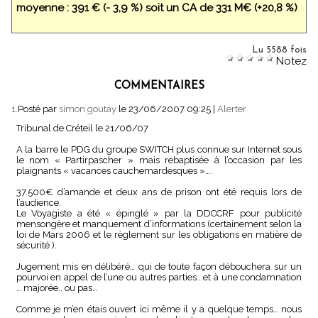
moyenne : 391 € (- 3,9 %) soit un CA de 331 M€ (+20,8 %)
Lu 5588 fois
Notez
COMMENTAIRES
1.
Posté par
simon goutay
le 23/06/2007 09:25
|
Alerter
Tribunal de Créteil le 21/06/07
A la barre le PDG du groupe SWITCH plus connue sur Internet sous
le nom « Partirpascher » mais rebaptisée à l’occasion par les
plaignants « vacances cauchemardesques »….
37.500€ d’amande et deux ans de prison ont été requis lors de
l’audience.
Le Voyagiste a été « épinglé » par la DDCCRF pour publicité
mensongère et manquement d’informations (certainement selon la
loi de Mars 2006 et le règlement sur les obligations en matière de
sécurité ).
Jugement mis en délibéré… qui de toute façon débouchera sur un
pourvoi en appel de l’une ou autres parties...et à une condamnation
… majorée.. ou pas…
Comme je m’en étais ouvert ici même il y a quelque temps… nous