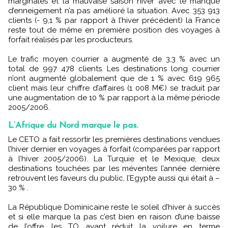
marginales et la mauvaise saison hiver avec le manque
d’enneigement n’a pas amélioré la situation. Avec 353 913
clients (- 9,1 % par rapport à l’hiver précédent) la France
reste tout de même en première position des voyages à
forfait réalisés par les producteurs.
Le trafic moyen courrier a augmenté de 3,3 % avec un
total de 997 478 clients. Les destinations long courrier
n’ont augmenté globalement que de 1 % avec 619 965
client mais leur chiffre d’affaires (1 008 M€) se traduit par
une augmentation de 10 % par rapport à la même période
2005/2006.
L’Afrique du Nord marque le pas.
Le CETO a fait ressortir les premières destinations vendues
l’hiver dernier en voyages à forfait (comparées par rapport
à l’hiver 2005/2006). La Turquie et le Mexique, deux
destinations touchées par les méventes l’année dernière
retrouvent les faveurs du public, l’Egypte aussi qui était à –
30 % .
La République Dominicaine reste le soleil d’hiver à succès
et si elle marque la pas c’est bien en raison d’une baisse
de l’offre, les TO ayant réduit la voilure en terme