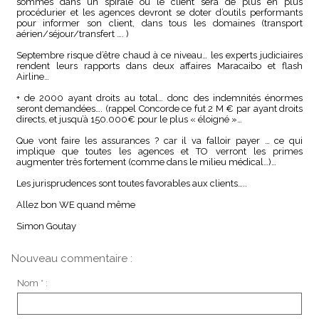
sommes dans un spirale ou le client sera de plus en plus
procédurier et les agences devront se doter d’outils performants
pour informer son client, dans tous les domaines (transport
aérien/séjour/transfert …. )
Septembre risque d’être chaud à ce niveau… les experts judiciaires
rendent leurs rapports dans deux affaires Maracaibo et flash
Airline…
+ de 2000 ayant droits au total… donc des indemnités énormes
seront demandées…. (rappel Concorde ce fut 2 M € par ayant droits
directs, et jusqu’à 150.000€ pour le plus « éloigné »…
Que vont faire les assurances ? car il va falloir payer … ce qui
implique que toutes les agences et TO verront les primes
augmenter très fortement (comme dans le milieu médical…)…
Les jurisprudences sont toutes favorables aux clients…..
Allez bon WE quand même
Simon Goutay
Nouveau commentaire :
Nom * :