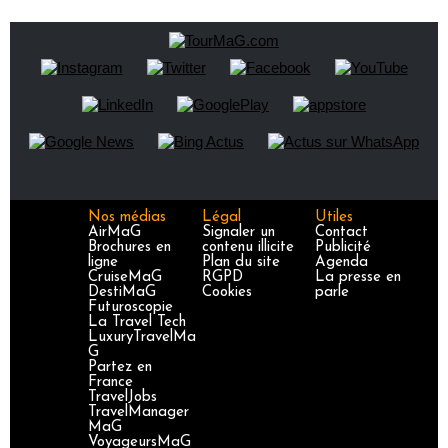
Nos médias
Légal
Utiles
AirMaG
Signaler un
Contact
Brochures en
contenu illicite
Publicité
ligne
Plan du site
Agenda
CruiseMaG
RGPD
La presse en
DestiMaG
Cookies
parle
Futuroscopie
La Travel Tech
LuxuryTravelMa
G
Partez en
France
TravelJobs
TravelManager
MaG
VoyageursMaG