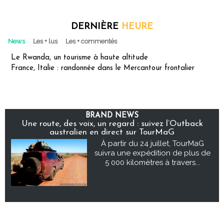
DERNIÈRE
HEURE
News
Les + lus
Les + commentés
Le Rwanda, un tourisme à haute altitude
France, Italie : randonnée dans le Mercantour frontalier
BRAND NEWS
Une route, des voix, un regard : suivez l’Outback
australien en direct sur TourMaG
À partir du 24 juillet, TourMaG
suivra une expédition de plus de
5 000 kilomètres à travers...