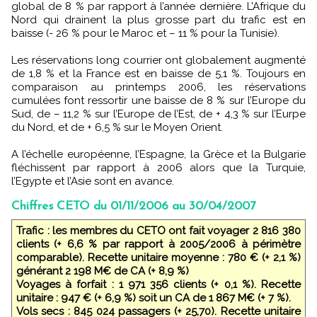
global de 8 % par rapport à l’année dernière. L’Afrique du
Nord qui drainent la plus grosse part du trafic est en
baisse (- 26 % pour le Maroc et – 11 % pour la Tunisie).
Les réservations long courrier ont globalement augmenté
de 1,8 % et la France est en baisse de 5,1 %. Toujours en
comparaison au printemps 2006, les réservations
cumulées font ressortir une baisse de 8 % sur l’Europe du
Sud, de – 11,2 % sur l’Europe de l’Est, de + 4,3 % sur l’Eurpe
du Nord, et de + 6,5 % sur le Moyen Orient.
A l’échelle européenne, l’Espagne, la Grèce et la Bulgarie
fléchissent par rapport à 2006 alors que la Turquie,
l’Egypte et l’Asie sont en avance.
Chiffres CETO du 01/11/2006 au 30/04/2007
Trafic : les membres du CETO ont fait voyager 2 816 380
clients (+ 6,6 % par rapport à 2005/2006 à périmètre
comparable). Recette unitaire moyenne : 780 € (+ 2,1 %)
générant 2 198 M€ de CA (+ 8,9 %)
Voyages à forfait : 1 971 356 clients (+ 0,1 %). Recette
unitaire : 947 € (+ 6,9 %) soit un CA de 1 867 M€ (+ 7 %).
Vols secs : 845 024 passagers (+ 25,70). Recette unitaire