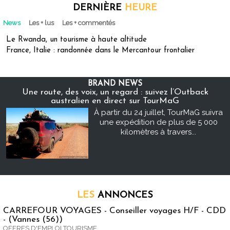
DERNIÈRE
HEURE
News
Les + lus
Les + commentés
Le Rwanda, un tourisme à haute altitude
France, Italie : randonnée dans le Mercantour frontalier
BRAND NEWS
Une route, des voix, un regard : suivez l’Outback
australien en direct sur TourMaG
À partir du 24 juillet, TourMaG suivra
une expédition de plus de 5 000
kilomètres à travers...
LES
ANNONCES
CARREFOUR VOYAGES - Conseiller voyages H/F - CDD
- (Vannes (56))
OFFRES D'EMPLOI TOURISME