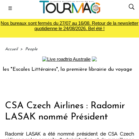
☰
Nos bureaux sont fermés du 27/07 au 16/08. Retour de la newsletter
quotidienne le 24/08/2026. Bel été !
Accueil
>
People
"Escales Littéraires", la première librairie du voyage
L
CSA Czech Airlines : Radomir
LASAK nommé Président
Radomir LASAK a été nommé président de CSA Czech