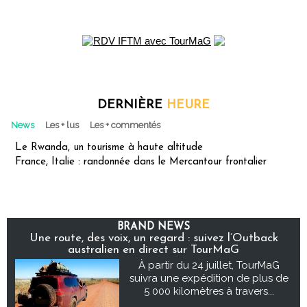
DERNIÈRE
HEURE
News
Les + lus
Les + commentés
Le Rwanda, un tourisme à haute altitude
France, Italie : randonnée dans le Mercantour frontalier
BRAND NEWS
Une route, des voix, un regard : suivez l’Outback
australien en direct sur TourMaG
À partir du 24 juillet, TourMaG
suivra une expédition de plus de
5 000 kilomètres à travers...