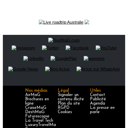
Nos médias
Légal
Utiles
AirMaG
Signaler un
Contact
Brochures en
contenu illicite
Publicité
ligne
Plan du site
Agenda
CruiseMaG
RGPD
La presse en
DestiMaG
Cookies
parle
Futuroscopie
La Travel Tech
LuxuryTravelMa