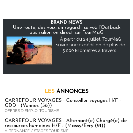
BRAND NEWS
Une route, des voix, un regard : suivez l’Outback
australien en direct sur TourMaG
À partir du 24 juillet, TourMaG
suivra une expédition de plus de
5 000 kilomètres à travers...
LES
ANNONCES
CARREFOUR VOYAGES - Conseiller voyages H/F -
CDD - (Vannes (56))
OFFRES D'EMPLOI TOURISME
CARREFOUR VOYAGES - Alternant(e) Chargé(e) de
ressources humaines H/F - (Massy/Evry (91))
ALTERNANCE / STAGES TOURISME