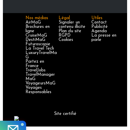
Nos médias
Légal
Utiles
AirMaG
Signaler un
Contact
Brochures en
contenu illicite
Publicité
ligne
Plan du site
Agenda
CruiseMaG
RGPD
La presse en
DestiMaG
Cookies
parle
Futuroscopie
La Travel Tech
LuxuryTravelMa
G
Partez en
France
TravelJobs
TravelManager
MaG
VoyageursMaG
Voyages
Responsables
Site certifié