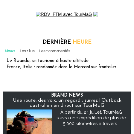
DERNIÈRE
HEURE
News
Les + lus
Les + commentés
Le Rwanda, un tourisme à haute altitude
France, Italie : randonnée dans le Mercantour frontalier
BRAND NEWS
Une route, des voix, un regard : suivez l’Outback
australien en direct sur TourMaG
À partir du 24 juillet, TourMaG
suivra une expédition de plus de
5 000 kilomètres à travers...