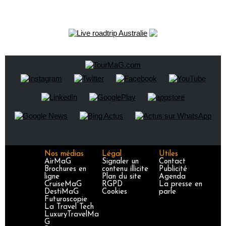
Nos médias
Légal
Utiles
AirMaG
Signaler un
Contact
Brochures en
contenu illicite
Publicité
ligne
Plan du site
Agenda
CruiseMaG
RGPD
La presse en
DestiMaG
Cookies
parle
Futuroscopie
La Travel Tech
LuxuryTravelMa
G