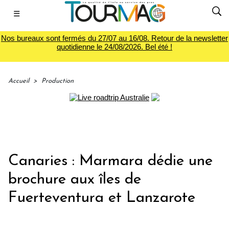
☰
Nos bureaux sont fermés du 27/07 au 16/08. Retour de la newsletter
quotidienne le 24/08/2026. Bel été !
Accueil
>
Production
Canaries : Marmara dédie une
brochure aux îles de
Fuerteventura et Lanzarote