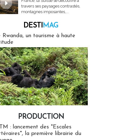
France, la Suisse se découvre à
travers ses paysages contrastés,
montagnes imposantes,...
DESTI
MAG
MAG
 Rwanda, un tourisme à haute
titude
PRODUCTION
ion
TM : lancement des "Escales
ttéraires", la première librairie du