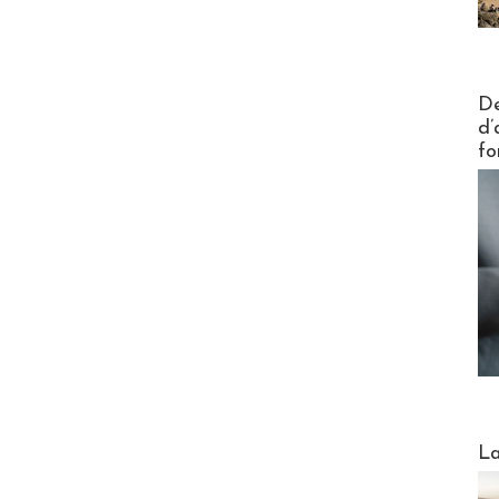
Actus V
De
d’
fo
Webinai
La