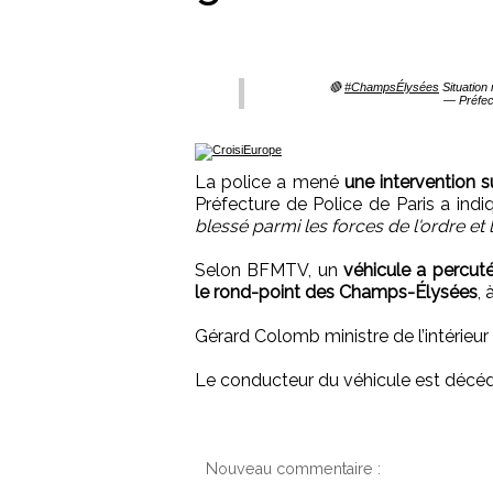
🔴
#ChampsÉlysées
Situation 
— Préfec
La police a mené
une intervention s
Préfecture de Police de Paris a indiqu
blessé parmi les forces de l'ordre et 
Selon BFMTV, un
véhicule a percut
le rond-point des Champs-Élysées
,
Gérard Colomb ministre de l’intérieur s
Le conducteur du véhicule est décéd
Nouveau commentaire :