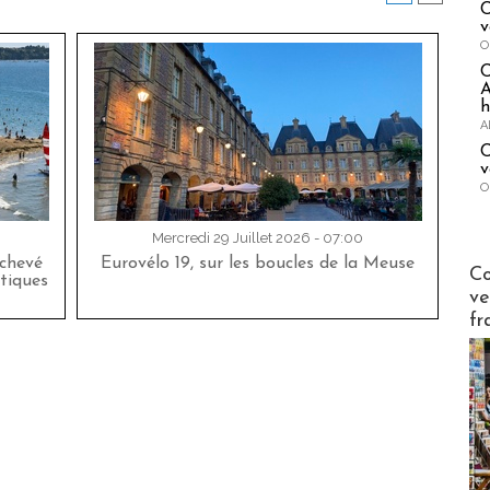
C
v
O
A
h
A
C
v
O
Mercredi 29 Juillet 2026 - 07:00
achevé
Eurovélo 19, sur les boucles de la Meuse
Publi-n
Co
tiques
ve
fr