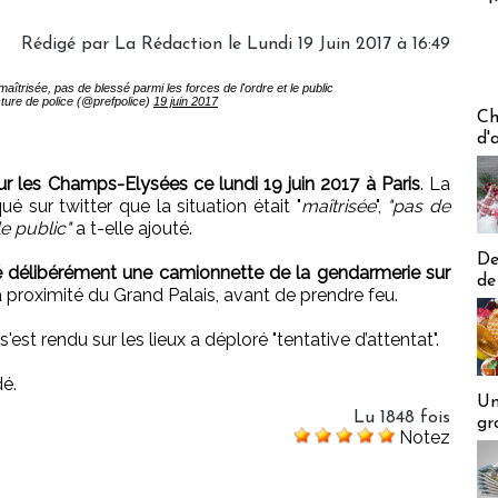
Rédigé par
La Rédaction
le Lundi 19 Juin 2017 à 16:49
maîtrisée, pas de blessé parmi les forces de l'ordre et le public
ture de police (@prefpolice)
19 juin 2017
Les off
Ch
d'
ur les Champs-Elysées ce lundi 19 juin 2017 à Paris
. La
é sur twitter que la situation était "
maîtrisée
",
"pas de
le public"
a t-elle ajouté.
De
é délibérément une camionnette de la gendarmerie sur
de
 à proximité du Grand Palais, avant de prendre feu.
'est rendu sur les lieux a déploré "tentative d’attentat".
é.
Un
Lu 1848 fois
gr
Notez