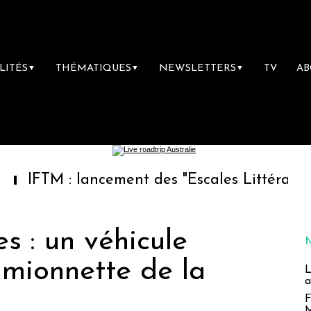
LITÉS
THÉMATIQUES
NEWSLETTERS
TV
A
▼
▼
▼
 : lancement des "Escales Littéraires", la pr
 : un véhicule
amionnette de la
L
a
F
M