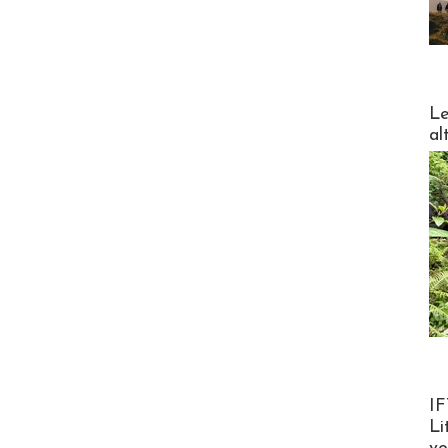
DESTI
Le
al
Product
IF
Li