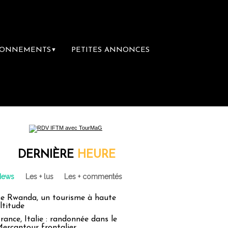
BONNEMENTS
PETITES ANNONCES
▼
emière librairie du voyage
Le groupe Saint
DERNIÈRE
HEURE
News
Les + lus
Les + commentés
e Rwanda, un tourisme à haute
ltitude
rance, Italie : randonnée dans le
ercantour frontalier