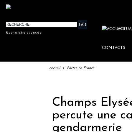
ACTUA
Recherche avancée
CONTACTS
Accueil
>
Partez en France
IFTM
Champs Elysées
percute une c
gendarmerie