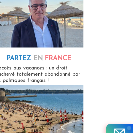
PARTEZ
EN
FRANCE
 en France
accès aux vacances : un droit
achevé totalement abandonné par
s politiques français !