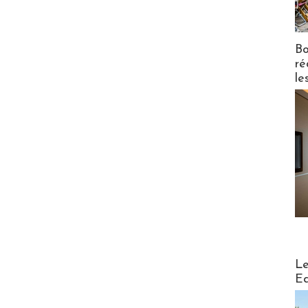
Bo
ré
le
Distribu
Le
Ed