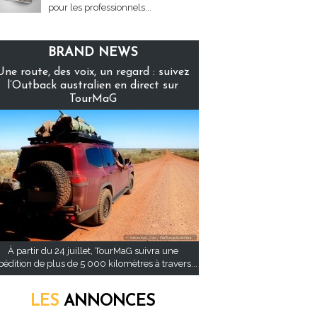
pour les professionnels...
BRAND NEWS
Une route, des voix, un regard : suivez
l’Outback australien en direct sur
TourMaG
À partir du 24 juillet, TourMaG suivra une
pédition de plus de 5 000 kilomètres à travers...
LES
ANNONCES