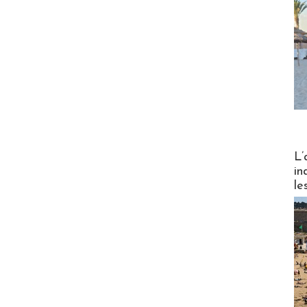
Partez
L’
in
le