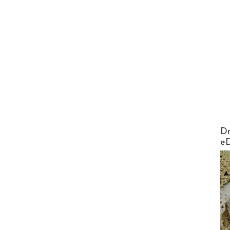
AirMa
Dr
e