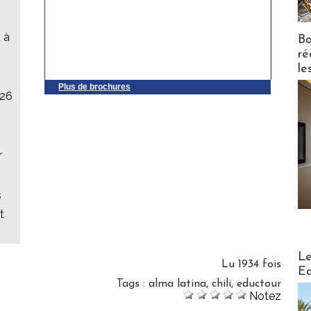
 à
Bo
ré
le
Plus de brochures
026
r
s
t
Distribu
Le
Lu 1934 fois
Ed
Tags
:
alma latina
,
chili
,
eductour
Notez