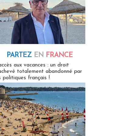
PARTEZ
EN
FRANCE
 en France
accès aux vacances : un droit
achevé totalement abandonné par
s politiques français !