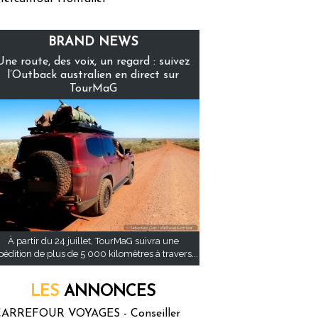
BRAND NEWS
Une route, des voix, un regard : suivez
l’Outback australien en direct sur
TourMaG
À partir du 24 juillet, TourMaG suivra une
pédition de plus de 5 000 kilomètres à travers...
LES
ANNONCES
ARREFOUR VOYAGES - Conseiller