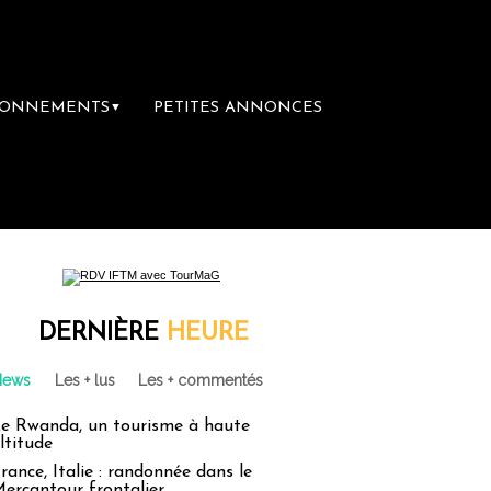
BONNEMENTS
PETITES ANNONCES
▼
DERNIÈRE
HEURE
News
Les + lus
Les + commentés
e Rwanda, un tourisme à haute
ltitude
rance, Italie : randonnée dans le
ercantour frontalier