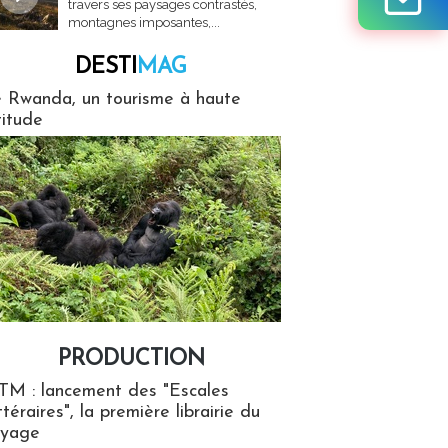
travers ses paysages contrastés,
montagnes imposantes,...
DESTI
MAG
MAG
 Rwanda, un tourisme à haute
titude
PRODUCTION
ion
TM : lancement des "Escales
ttéraires", la première librairie du
oyage