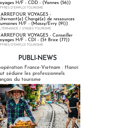
oyages H/F - CDD - (Vannes (56))
FFRES D'EMPLOI TOURISME
CARREFOUR VOYAGES -
lternant(e) Chargé(e) de ressources
umaines H/F - (Massy/Evry (91))
LTERNANCE / STAGES TOURISME
ARREFOUR VOYAGES - Conseiller
oyages H/F - CDI - (St Brice (77))
FFRES D'EMPLOI TOURISME
PUBLI-NEWS
ews
opération France-Vietnam : Hanoï
ut séduire les professionnels
ançais du tourisme