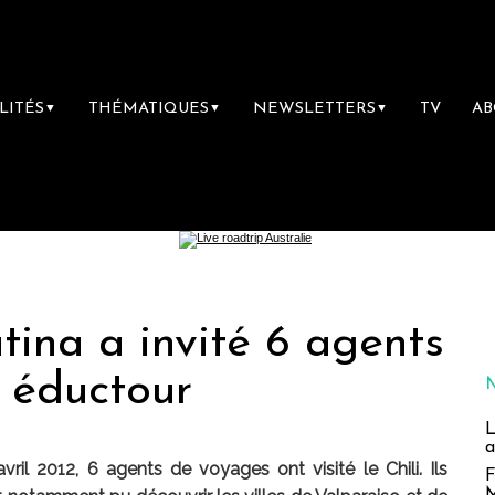
LITÉS
THÉMATIQUES
NEWSLETTERS
TV
A
▼
▼
▼
atina a invité 6 agents
 éductour
L
a
il 2012, 6 agents de voyages ont visité le Chili. Ils
F
M