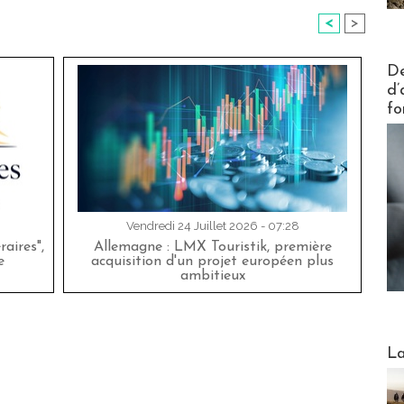
<
>
Actus V
De
d’
fo
Vendredi 24 Juillet 2026 - 07:28
aires",
Allemagne : LMX Touristik, première
e
acquisition d'un projet européen plus
ambitieux
Webinai
La