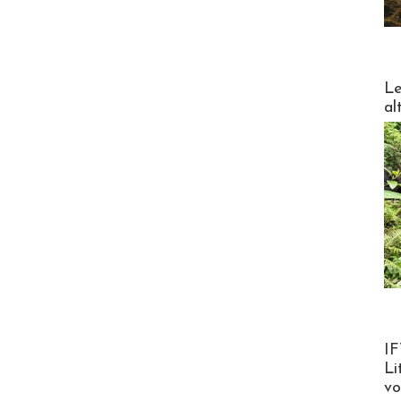
DESTI
Le
al
Product
IF
Li
v