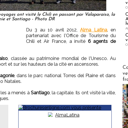
v
O
yages ont visité le Chili en passant par Valaparaiso, la
A
ie et Santiago - Photo DR
h
A
Du 3 au 10 avril 2012,
Alma Latina
, en
partenariat avec l'Office de Tourisme du
C
v
Chili et Air France, a invité
6 agents de
O
aiso
, classée au patrimoine mondial de l'Unesco. Au
 et sur les hauteurs de la cité en ascensores.
Publi-n
Co
ve
agonie
, dans le parc national Torres del Plaine et dans
fr
to Natales.
it les a menés à
Santiago
, la capitale. Ils ont visité la ville,
ques.