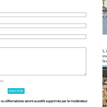
Partez
L’
in
le
res
x ou diffamatoires seront aussitôt supprimés par le modérateur.