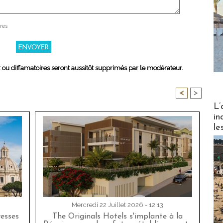
res
x ou diffamatoires seront aussitôt supprimés par le modérateur.
<
>
Partez
L’
in
le
Mercredi 22 Juillet 2026 - 12:13
esses
The Originals Hotels s'implante à la