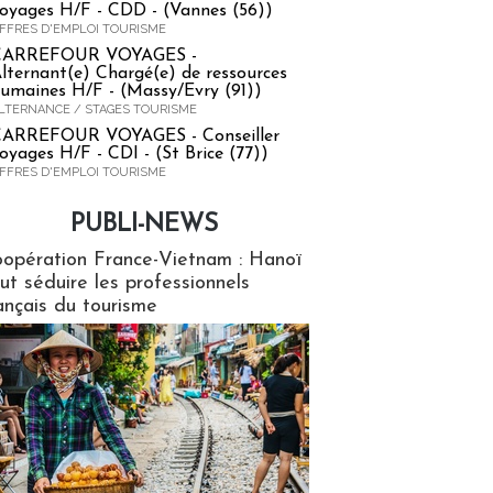
oyages H/F - CDD - (Vannes (56))
FFRES D'EMPLOI TOURISME
CARREFOUR VOYAGES -
lternant(e) Chargé(e) de ressources
umaines H/F - (Massy/Evry (91))
LTERNANCE / STAGES TOURISME
ARREFOUR VOYAGES - Conseiller
oyages H/F - CDI - (St Brice (77))
FFRES D'EMPLOI TOURISME
PUBLI-NEWS
ews
opération France-Vietnam : Hanoï
ut séduire les professionnels
ançais du tourisme