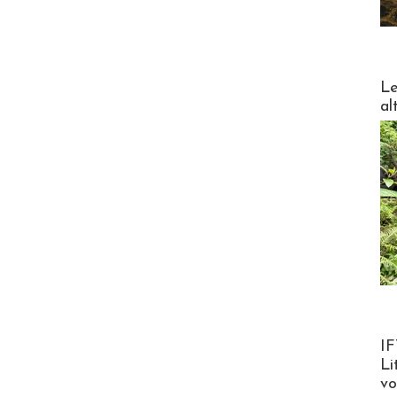
DESTI
Le
al
Product
IF
Li
v