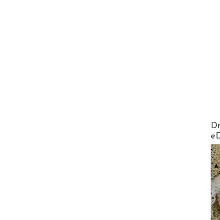
AirMa
Dr
e