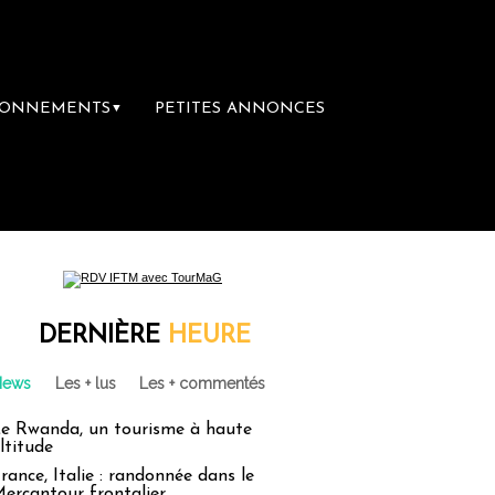
BONNEMENTS
PETITES ANNONCES
▼
re librairie du voyage
Le groupe Sainte-C
DERNIÈRE
HEURE
News
Les + lus
Les + commentés
e Rwanda, un tourisme à haute
ltitude
rance, Italie : randonnée dans le
ercantour frontalier