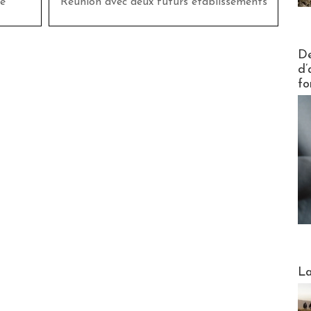
e
Réunion avec deux futurs établissements
Actus V
De
d’
fo
Webinai
La