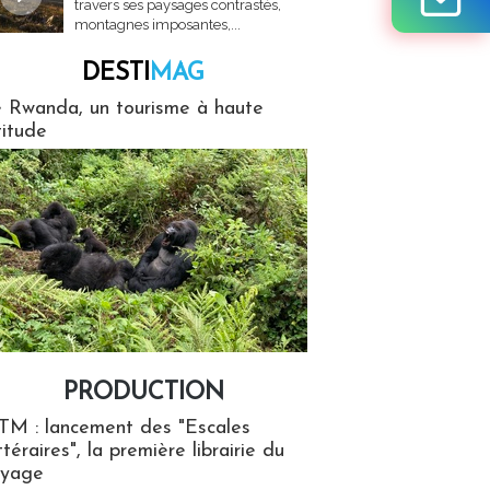
travers ses paysages contrastés,
montagnes imposantes,...
DESTI
MAG
MAG
 Rwanda, un tourisme à haute
titude
PRODUCTION
ion
TM : lancement des "Escales
ttéraires", la première librairie du
oyage