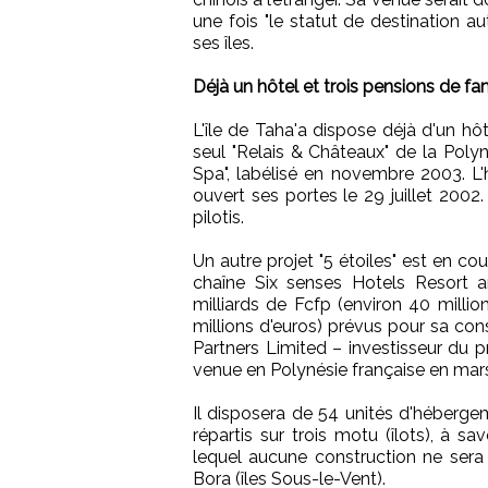
une fois "le statut de destination au
ses îles.
Déjà un hôtel et trois pensions de fa
L'île de Taha'a dispose déjà d'un hôt
seul "Relais & Châteaux" de la Polyn
Spa", labélisé en novembre 2003. L'h
ouvert ses portes le 29 juillet 2002
pilotis.
Un autre projet "5 étoiles" est en co
chaîne Six senses Hotels Resort a
milliards de Fcfp (environ 40 millio
millions d'euros) prévus pour sa con
Partners Limited – investisseur du p
venue en Polynésie française en mar
Il disposera de 54 unités d'hébergem
répartis sur trois motu (îlots), à s
lequel aucune construction ne sera f
Bora (îles Sous-le-Vent).