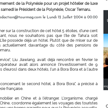
nement de la Polynésie pour un projet hôtelier de luxe
é samedi le Président de la Polynésie, Oscar Temaru.
 redaction@tourmag.com le Lundi 12 Juillet 2004 à 00:00
r sur la construction de cet hôtel 5 étoiles, d'une cent
nt, nous ne souhaitons pas que l'île de Taha'a soit
'île possède déjà un hôtel. Plutôt que de miser sur de
ns actuellement davantage du côté des pensions de
Temaru.
ice", Liu Jiawiang, avait déjà rencontré en février le
pérateur avait alors annoncé l'investissement de 9
ns d'euros) dans deux hôtels, l'un à Bora Bora et à l'autre
concernant le second hôtel, à Bora Bora", a précisé à
ex
sie française.
ilier en Chine et à l'étranger. L'organisme, chargé
 en Chine, coordonne également les voyages des touristes
C
 donc une bonne garantie pour que la Polynésie accueille,