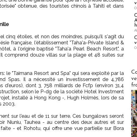
v
torisée" obtenue, des touristes chinois à Tahiti et dans
O
A
mille
h
A
el cinq étoiles, et non des moindres, puisqu'il s'agit du
C
ésie française, l'établissement "Taha'a-Private Island &
v
O
ôtel, à l'origine baptisé "Taha'a Pearl Beach Resort", a
. Il comprend douze villas sur la plage et 48 suites sur
Publi-n
Co
urs: le "Taimana Resort and Spa" qui sera exploité par la
ve
nd Spas. Il a nécessité un investissement de 4,786
fr
ns d'euros), dont 3, 758 milliards de Fcfp (environ 31,4
struction, selon le P-dg de la société Hotel Investment
rojet, installé à Hong Kong -, Hugh Holmès, lors de sa
s 2003.
ent sur l'eau et de 11 sur terre. Ces bungalows seront
avoir Niuniu, Tauhea - au centre des deux autres et sur
aite - et Rohotu, qui offre une vue partielle sur Bora