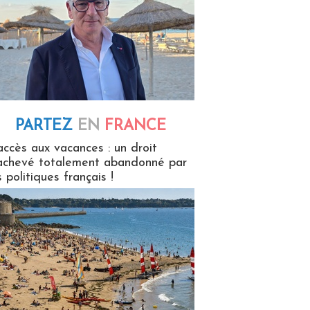
PARTEZ
EN
FRANCE
 en France
accès aux vacances : un droit
achevé totalement abandonné par
s politiques français !