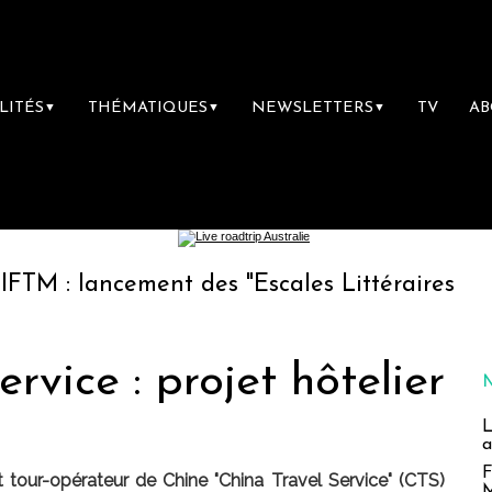
LITÉS
THÉMATIQUES
NEWSLETTERS
TV
A
▼
▼
▼
ancement des "Escales Littéraires", la premiè
rvice : projet hôtelier
L
a
F
 tour-opérateur de Chine "China Travel Service" (CTS)
M