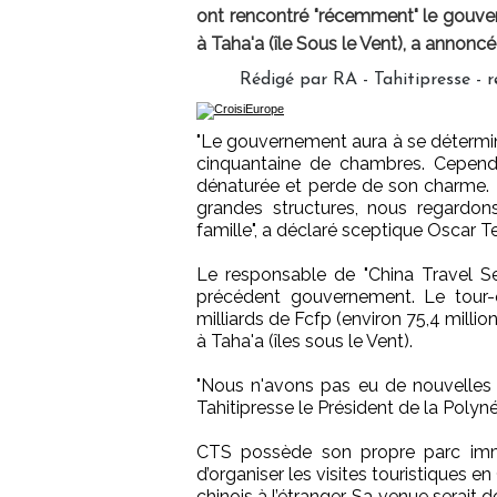
ont rencontré "récemment" le gouver
à Taha'a (île Sous le Vent), a annonc
Rédigé par RA - Tahitipresse -
"Le gouvernement aura à se détermine
cinquantaine de chambres. Cependa
dénaturée et perde de son charme. L
grandes structures, nous regardo
famille", a déclaré sceptique Oscar 
Le responsable de "China Travel Serv
précédent gouvernement. Le tour-o
milliards de Fcfp (environ 75,4 millio
à Taha'a (îles sous le Vent).
"Nous n'avons pas eu de nouvelles 
Tahitipresse le Président de la Polyné
CTS possède son propre parc immob
d’organiser les visites touristiques
chinois à l’étranger. Sa venue serait