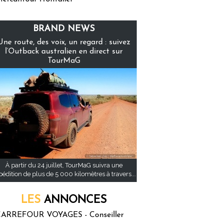
BRAND NEWS
Une route, des voix, un regard : suivez
l’Outback australien en direct sur
TourMaG
À partir du 24 juillet, TourMaG suivra une
pédition de plus de 5 000 kilomètres à travers...
LES
ANNONCES
ARREFOUR VOYAGES - Conseiller