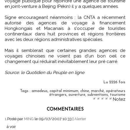
voyage publique pour rejoindre une agence de tourisme
en joint-venture à Beijing (Pékin) il y a quelques années.
Signe encourageant néanmoins : la CNTA a récemment
autorisé des agences de voyage à financement
Hongkongais et Macanais à s'occuper de touristes
continentaux dans huit provinces et régions frontières
avec les deux régions administratives spéciales.
Mais il semblerait que certaines grandes agences de
voyages chinoises ne voient pas d'un bon oeil ce
changement qui réduirait inévitablement leur pré carré.
Source: le Quotidien du Peuple en ligne
Lu 2226 fois
Tags
:
amadeus
,
capital minimum
,
chine
,
marché
,
opérateurs
étrangers
,
ouverture
,
subventions
,
tourisme
Notez
COMMENTAIRES
1.
Posté par
MING
le 09/07/2007 10:33
|
Alerter
à voir