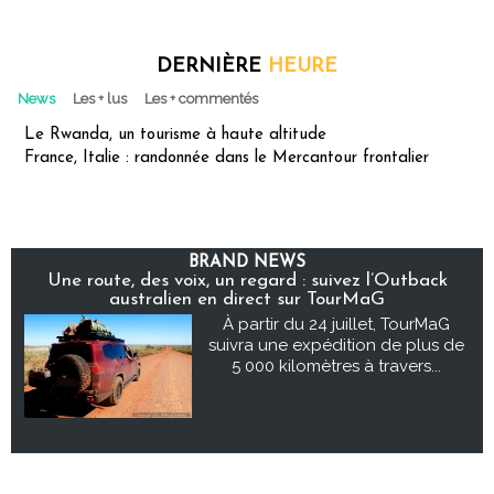
DERNIÈRE
HEURE
News
Les + lus
Les + commentés
Le Rwanda, un tourisme à haute altitude
France, Italie : randonnée dans le Mercantour frontalier
BRAND NEWS
Une route, des voix, un regard : suivez l’Outback
australien en direct sur TourMaG
À partir du 24 juillet, TourMaG
suivra une expédition de plus de
5 000 kilomètres à travers...