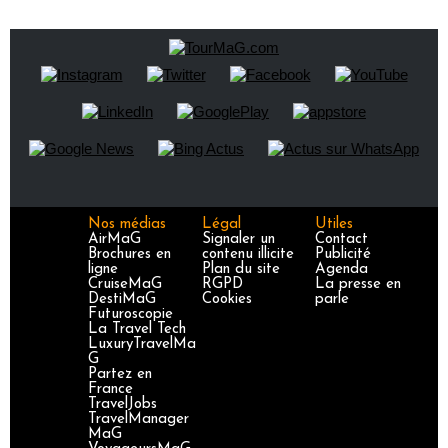
Nos médias
Légal
Utiles
AirMaG
Signaler un
Contact
Brochures en
contenu illicite
Publicité
ligne
Plan du site
Agenda
CruiseMaG
RGPD
La presse en
DestiMaG
Cookies
parle
Futuroscopie
La Travel Tech
LuxuryTravelMa
G
Partez en
France
TravelJobs
TravelManager
MaG