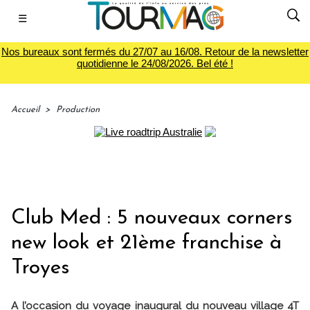
☰
Nos bureaux sont fermés du 27/07 au 16/08. Retour de la newsletter
quotidienne le 24/08/2026. Bel été !
Accueil
>
Production
Club Med : 5 nouveaux corners
new look et 21ème franchise à
Troyes
A l’occasion du voyage inaugural du nouveau village 4T