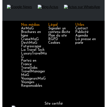
Nos médias
Légal
Utiles
AirMaG
Signaler un
Contact
Brochures en
contenu illicite
Publicité
ligne
Plan du site
Agenda
CruiseMaG
RGPD
La presse en
DestiMaG
Cookies
parle
Futuroscopie
La Travel Tech
LuxuryTravelMa
G
Partez en
France
TravelJobs
TravelManager
MaG
VoyageursMaG
Voyages
Responsables
Site certifié