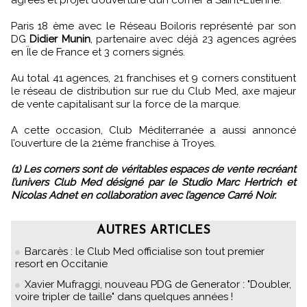
agrées et projet d’ouverture d’un corner à Saint-Étienne.
Paris 18 ème avec le Réseau Boiloris représenté par son
DG
Didier Munin
, partenaire avec déjà 23 agences agrées
en Ïle de France et 3 corners signés.
Au total 41 agences, 21 franchises et 9 corners constituent
le réseau de distribution sur rue du Club Med, axe majeur
de vente capitalisant sur la force de la marque.
A cette occasion, Club Méditerranée a aussi annoncé
l’ouverture de la 21ème franchise à Troyes.
(1) Les corners sont de véritables espaces de vente recréant
l’univers Club Med désigné par le Studio Marc Hertrich et
Nicolas Adnet en collaboration avec l’agence Carré Noir.
AUTRES ARTICLES
Barcarès : le Club Med officialise son tout premier
resort en Occitanie
Xavier Mufraggi, nouveau PDG de Generator : "Doubler,
voire tripler de taille" dans quelques années !