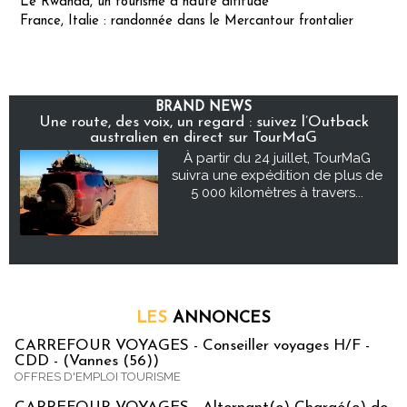
Le Rwanda, un tourisme à haute altitude
France, Italie : randonnée dans le Mercantour frontalier
BRAND NEWS
Une route, des voix, un regard : suivez l’Outback
australien en direct sur TourMaG
À partir du 24 juillet, TourMaG
suivra une expédition de plus de
5 000 kilomètres à travers...
LES
ANNONCES
CARREFOUR VOYAGES - Conseiller voyages H/F -
CDD - (Vannes (56))
OFFRES D'EMPLOI TOURISME