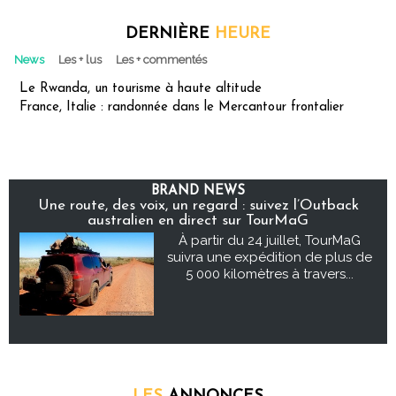
DERNIÈRE
HEURE
News
Les + lus
Les + commentés
Le Rwanda, un tourisme à haute altitude
France, Italie : randonnée dans le Mercantour frontalier
BRAND NEWS
Une route, des voix, un regard : suivez l’Outback
australien en direct sur TourMaG
À partir du 24 juillet, TourMaG
suivra une expédition de plus de
5 000 kilomètres à travers...