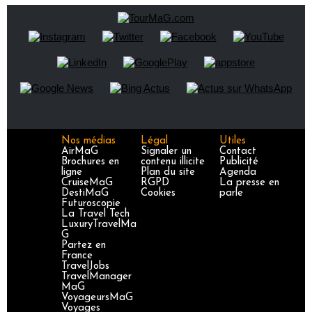
Nos médias
Légal
Utiles
AirMaG
Signaler un
Contact
Brochures en
contenu illicite
Publicité
ligne
Plan du site
Agenda
CruiseMaG
RGPD
La presse en
DestiMaG
Cookies
parle
Futuroscopie
La Travel Tech
LuxuryTravelMa
G
Partez en
France
TravelJobs
TravelManager
MaG
VoyageursMaG
Voyages