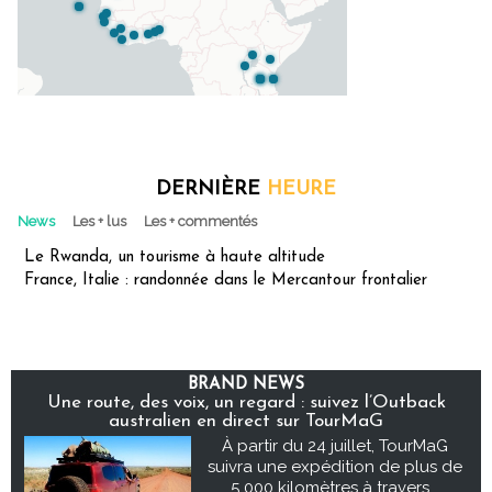
DERNIÈRE
HEURE
News
Les + lus
Les + commentés
Le Rwanda, un tourisme à haute altitude
France, Italie : randonnée dans le Mercantour frontalier
BRAND NEWS
Une route, des voix, un regard : suivez l’Outback
australien en direct sur TourMaG
À partir du 24 juillet, TourMaG
suivra une expédition de plus de
5 000 kilomètres à travers...