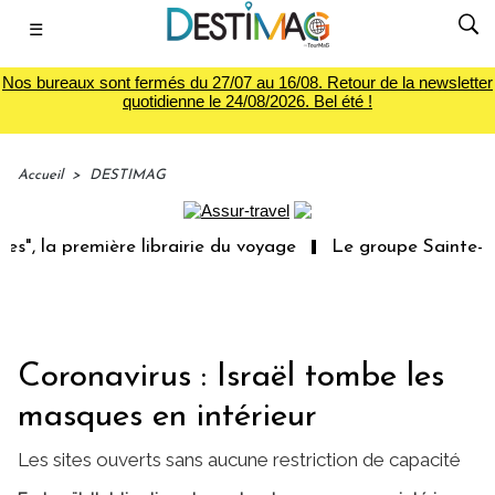
☰
Nos bureaux sont fermés du 27/07 au 16/08. Retour de la newsletter
quotidienne le 24/08/2026. Bel été !
Accueil
>
DESTIMAG
, la première librairie du voyage
Le groupe Sainte-Clai
Coronavirus : Israël tombe les
masques en intérieur
Les sites ouverts sans aucune restriction de capacité