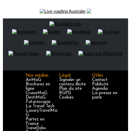
Nos médias
Légal
Utiles
AirMaG
Signaler un
Contact
Brochures en
contenu illicite
Publicité
ligne
Plan du site
Agenda
CruiseMaG
RGPD
La presse en
DestiMaG
Cookies
parle
Futuroscopie
La Travel Tech
LuxuryTravelMa
G
Partez en
France
TravelJobs